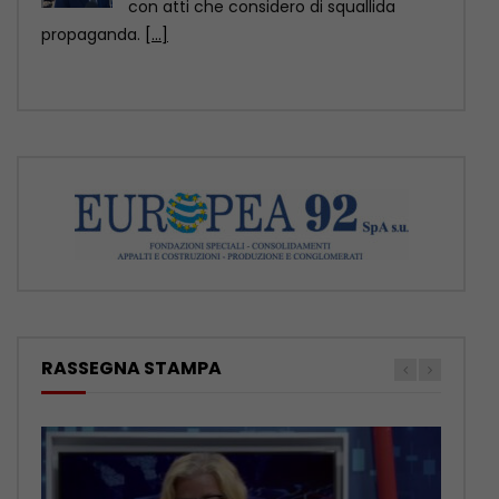
romana, presumibilmente databile tra il
II e il
[...]
RASSEGNA STAMPA