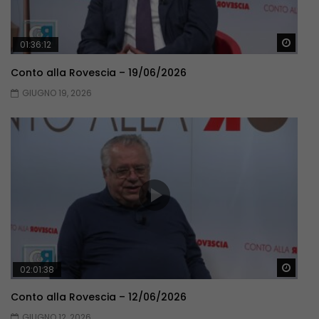
Guar
01:36:12
Conto alla Rovescia – 19/06/2026
GIUGNO 19, 2026
Guar
02:01:38
Conto alla Rovescia – 12/06/2026
GIUGNO 12, 2026