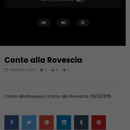
Conto alla Rovescia
Guarda Dopo
02:02:04
01:36:12
GENNAIO 1, 1970
0
0
0
Conto alla Rovescia – 26/06/2026
Conto alla Rovescia 
GIUGNO 27, 2026
GIUGNO 19, 2026
Conto alla Rovescia | Conto alla Rovescia | 18/12/2015