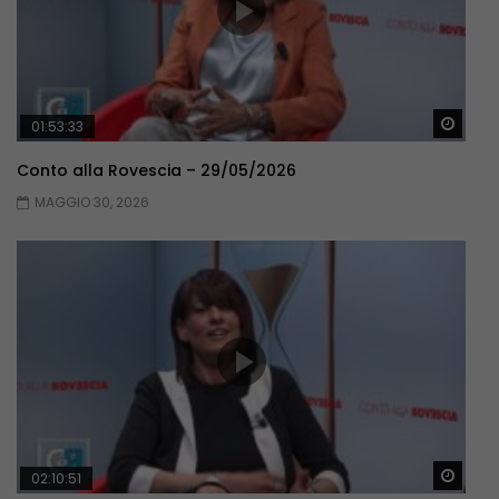
Guar
01:53:33
Conto alla Rovescia – 29/05/2026
MAGGIO 30, 2026
Guar
02:10:51