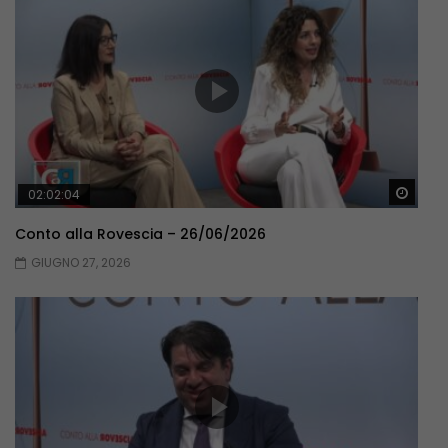
Guar
02:02:04
Conto alla Rovescia – 26/06/2026
GIUGNO 27, 2026