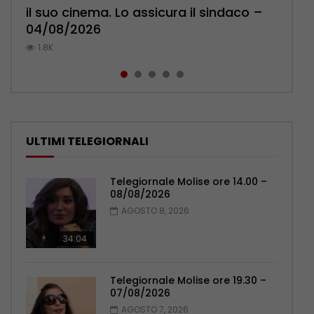
il suo cinema. Lo assicura il sindaco –
cittadini: ‘Abbiamo paura per i ragazzi’
l’ambulatorio per curare l’osteoporosi
Pensionati: più relazioni e servizi di
Polizia: impegno nel rafforzare organici
04/08/2026
– 07/08/2026
– 06/08/2026
prossimità – 04/08/2026
– 05/08/2026
1.8K
1.2K
1.1K
1.1K
1K
ULTIMI TELEGIORNALI
Telegiornale Molise ore 14.00 –
08/08/2026
AGOSTO 8, 2026
34:04
Telegiornale Molise ore 19.30 –
07/08/2026
AGOSTO 7, 2026