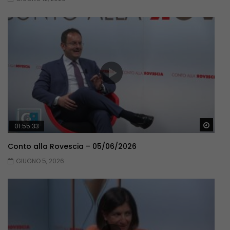
Guar
01:55:33
Conto alla Rovescia – 05/06/2026
GIUGNO 5, 2026