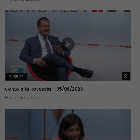
Guar
01:55:33
Conto alla Rovescia – 05/06/2026
GIUGNO 5, 2026