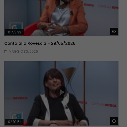
Guar
01:53:33
Conto alla Rovescia – 29/05/2026
MAGGIO 30, 2026
Guar
02:10:51