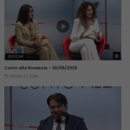
Guar
02:02:04
Conto alla Rovescia – 26/06/2026
GIUGNO 27, 2026