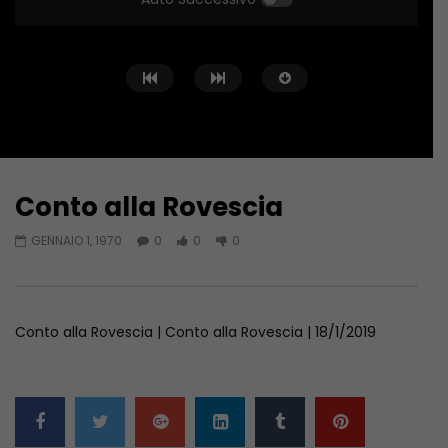
Conto alla Rovescia
Guarda Dopo
02:02:04
01:36:12
GENNAIO 1, 1970
0
0
0
Conto alla Rovescia – 26/06/2026
Conto alla Rovescia 
GIUGNO 27, 2026
GIUGNO 19, 2026
Conto alla Rovescia | Conto alla Rovescia | 18/1/2019