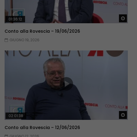
Guar
01:36:12
Conto alla Rovescia – 19/06/2026
GIUGNO 19, 2026
Guar
02:01:38
Conto alla Rovescia – 12/06/2026
GIUGNO 12, 2026