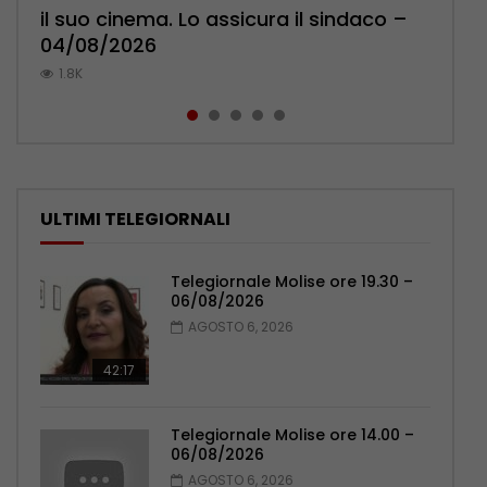
il suo cinema. Lo assicura il sindaco –
Pensionati: più relazioni e servizi di
l’ambulatorio per curare l’osteoporosi
Polizia: impegno nel rafforzare organici
pronuncia sul ricongiungimento –
04/08/2026
prossimità – 04/08/2026
– 06/08/2026
– 05/08/2026
06/08/2026
1.8K
1.1K
1K
1K
831
ULTIMI TELEGIORNALI
Telegiornale Molise ore 19.30 –
06/08/2026
AGOSTO 6, 2026
42:17
Telegiornale Molise ore 14.00 –
06/08/2026
AGOSTO 6, 2026