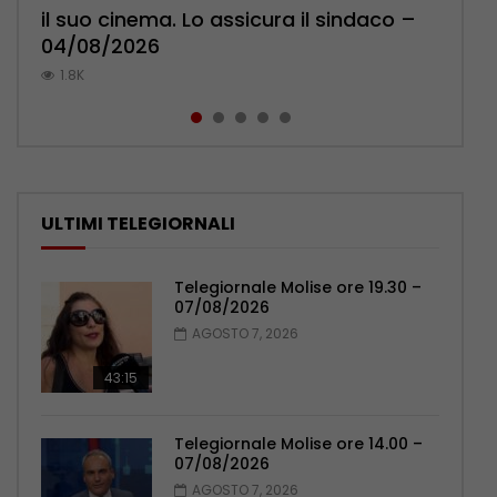
il suo cinema. Lo assicura il sindaco –
l’ambulatorio per curare l’osteoporosi
Pensionati: più relazioni e servizi di
Polizia: impegno nel rafforzare organici
pronuncia sul ricongiungimento –
04/08/2026
– 06/08/2026
prossimità – 04/08/2026
– 05/08/2026
06/08/2026
1.8K
1.1K
1.1K
1K
0.9K
ULTIMI TELEGIORNALI
Telegiornale Molise ore 19.30 –
07/08/2026
AGOSTO 7, 2026
43:15
Telegiornale Molise ore 14.00 –
07/08/2026
AGOSTO 7, 2026