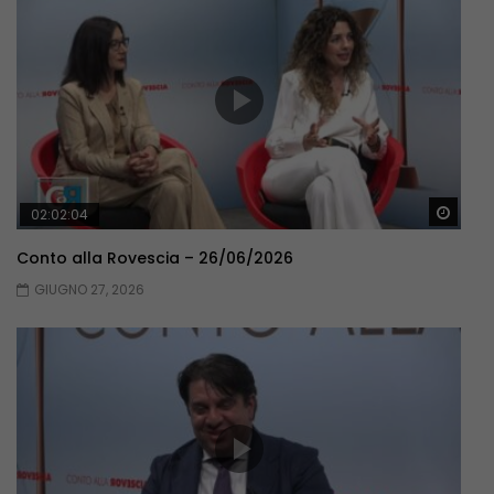
Guar
02:02:04
Conto alla Rovescia – 26/06/2026
GIUGNO 27, 2026