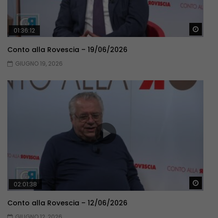
Guar
01:36:12
Conto alla Rovescia – 19/06/2026
GIUGNO 19, 2026
Guar
02:01:38
Conto alla Rovescia – 12/06/2026
GIUGNO 12, 2026