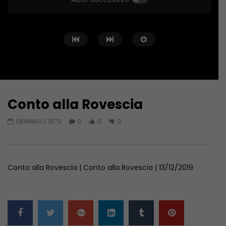
Conto alla Rovescia
Guarda Dopo
02:02:04
01:36:12
GENNAIO 1, 1970
0
0
0
Conto alla Rovescia – 26/06/2026
Conto alla Rovescia 
GIUGNO 27, 2026
GIUGNO 19, 2026
Conto alla Rovescia | Conto alla Rovescia | 13/12/2019