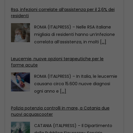
Leucemie, nuove opzioni terapeutiche per le
forme acute
ROMA (ITALPRESS) – In Italia, le leucemie
causano circa 15.600 nuove diagnosi
ogni anno e
[...]
Polizia potenzia controlli in mare, a Catania due
nuovi acquascooter
CATANIA (ITALPRESS) – Il Dipartimento
della Pubblica Sicurezza- Servizio
Reparti Speciali ha assegnato alla
Questura
[...]
Rsa, infezioni correlate all’assistenza per il 2,6% dei
residenti