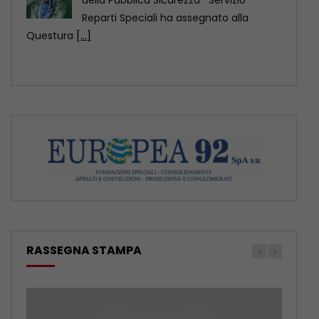
ROMA (ITALPRESS) – Nelle RSA italiane
migliaia di residenti hanno un’infezione
correlata all’assistenza, in molti
[...]
RASSEGNA STAMPA