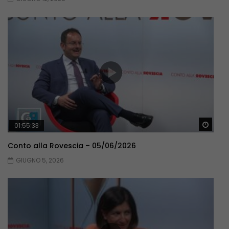
Guar
01:55:33
Conto alla Rovescia – 05/06/2026
GIUGNO 5, 2026