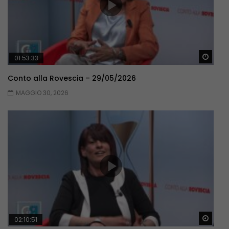
Guar
01:53:33
Conto alla Rovescia – 29/05/2026
MAGGIO 30, 2026
Guar
02:10:51