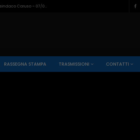
Napoli a Castel di Sangro, il bilancio del sindaco Caruso – 07/08/2026
SALUTE AI RAGGI X
CONTO ALLA ROVESCIA
ZONA SPORT
RASSEGNA STAMPA
TRASMISSIONI
CONTATTI
Guarda Dopo
01:00:11
zzo – 22/06/2026
Inside Abruzzo – 15/06/2026
SALUTE AI RAGGI X
CONTO ALLA ROVESCIA
ZONA SPORT