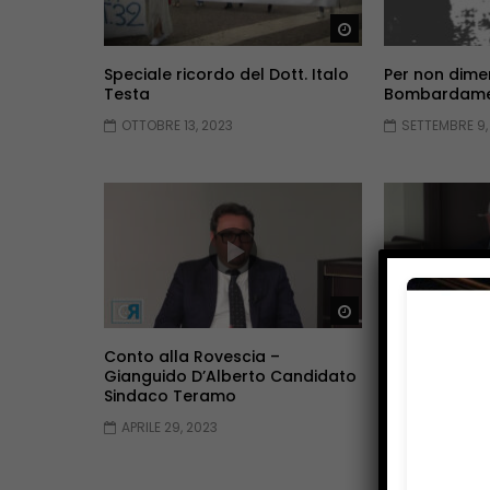
Guarda Dopo
Speciale ricordo del Dott. Italo
Per non dimen
Testa
Bombardamen
OTTOBRE 13, 2023
SETTEMBRE 9,
Guarda Dopo
Conto alla Rovescia –
Conto alla R
Gianguido D’Alberto Candidato
Antonetti Ca
Sindaco Teramo
Teramo
APRILE 29, 2023
APRILE 29, 20