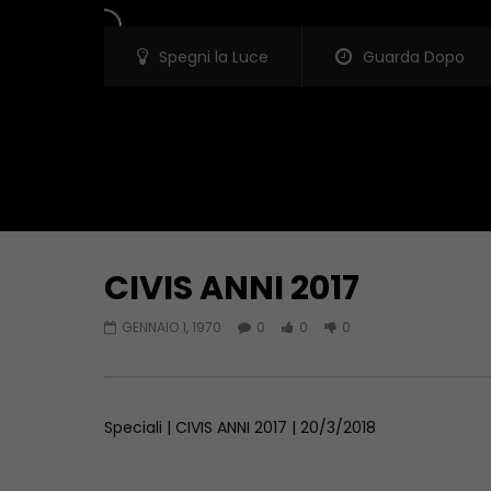
Spegni la Luce
Guarda Dopo
CIVIS ANNI 2017
Guarda Dopo
GENNAIO 1, 1970
0
0
0
Speciale ricordo del Dott. Italo
Per non dim
Testa
Bombardam
OTTOBRE 13, 2023
SETTEMBRE
Speciali | CIVIS ANNI 2017 | 20/3/2018