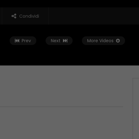
Condividi
Prev
Next
More Videos
Guarda Dopo
enticare: il
Conto alla Rovescia – Maria
ento di Isernia
Cristina Marroni Candidata
Sindaco Teramo
 9, 2023
APRILE 29, 2023