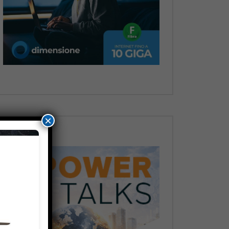
Dopo
×
Dopo