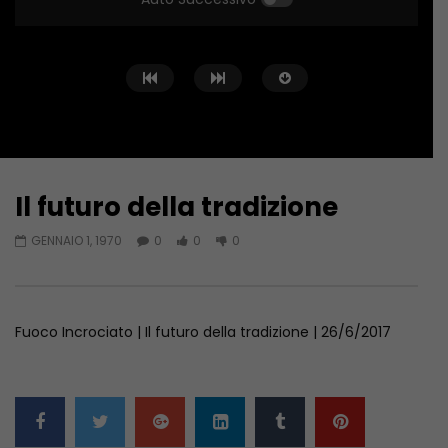
Il futuro della tradizione
Guarda Dopo
GENNAIO 1, 1970
0
0
0
Fuoco Incrociato… in Libia
SICUREZZA E FORMAZIO
SCOMMESSA DELL’EDILI
GIUGNO 20, 2023
GIUGNO 6, 2023
Fuoco Incrociato | Il futuro della tradizione | 26/6/2017