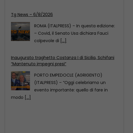
Tg News – 6/8/2026
ROMA (ITALPRESS) – In questa edizione:
– Covid, il Senato Usa dichiara Fauci
colpevole di
[...]
Inaugurato traghetto Costanza I di Sicilia, Schifani
“Mantenuto impegni presi”
PORTO EMPEDOCLE (AGRIGENTO)
(ITALPRESS) – “Oggi celebriamo un
evento importante: quello di fare in
modo
[...]
Comazzi “Gli animali non si abbandonano,
denunciate chi lo fa”
MILANO (ITALPRESS) – “Non si