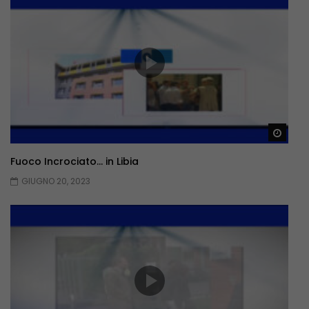
Guar
Fuoco Incrociato… in Libia
GIUGNO 20, 2023