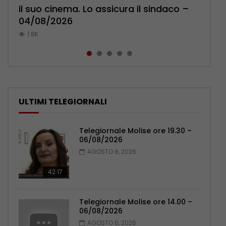
il suo cinema. Lo assicura il sindaco –
Pensionati: più relazioni e servizi di
Polizia: impegno nel rafforzare organici
l’ambulatorio per curare l’osteoporosi
palpeggiate al vecchio Romagnoli –
04/08/2026
prossimità – 04/08/2026
– 05/08/2026
– 06/08/2026
05/08/2026
1.8K
1K
1K
858
786
ULTIMI TELEGIORNALI
Telegiornale Molise ore 19.30 –
06/08/2026
AGOSTO 6, 2026
42:17
Telegiornale Molise ore 14.00 –
06/08/2026
AGOSTO 6, 2026