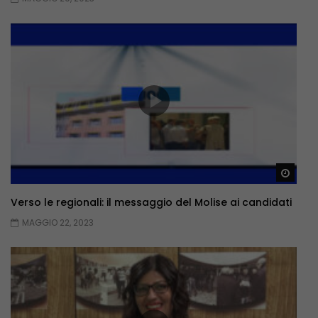
Guar
Verso le regionali: il messaggio del Molise ai candidati
MAGGIO 22, 2023