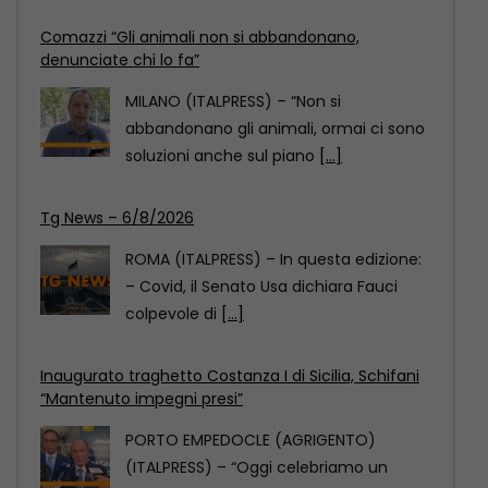
Tg News – 6/8/2026
ROMA (ITALPRESS) – In questa edizione:
– Covid, il Senato Usa dichiara Fauci
colpevole di
[...]
Inaugurato traghetto Costanza I di Sicilia, Schifani
“Mantenuto impegni presi”
PORTO EMPEDOCLE (AGRIGENTO)
(ITALPRESS) – “Oggi celebriamo un
evento importante: quello di fare in
modo
[...]
Comazzi “Gli animali non si abbandonano,
denunciate chi lo fa”
MILANO (ITALPRESS) – “Non si