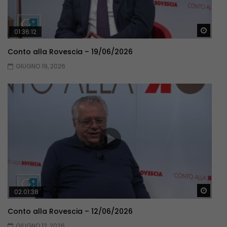
Guar
01:36:12
Conto alla Rovescia – 19/06/2026
GIUGNO 19, 2026
Guar
02:01:38
Conto alla Rovescia – 12/06/2026
GIUGNO 12, 2026