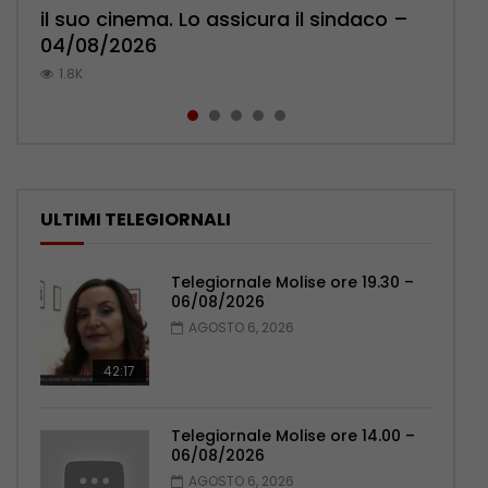
il suo cinema. Lo assicura il sindaco –
l’ambulatorio per curare l’osteoporosi
Pensionati: più relazioni e servizi di
Polizia: impegno nel rafforzare organici
pronuncia sul ricongiungimento –
04/08/2026
– 06/08/2026
prossimità – 04/08/2026
– 05/08/2026
06/08/2026
1.8K
1.1K
1.1K
1K
0.9K
ULTIMI TELEGIORNALI
Telegiornale Molise ore 19.30 –
06/08/2026
AGOSTO 6, 2026
42:17
Telegiornale Molise ore 14.00 –
06/08/2026
AGOSTO 6, 2026