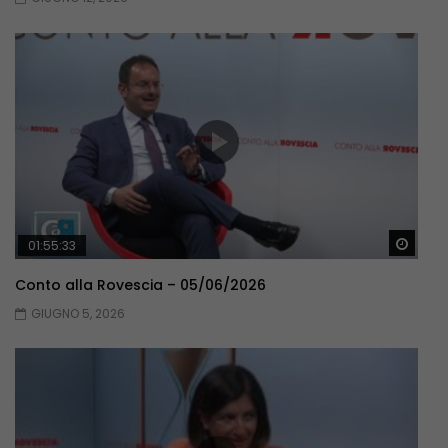
Guar
01:55:33
Conto alla Rovescia – 05/06/2026
GIUGNO 5, 2026