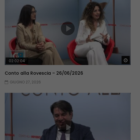
Guar
02:02:04
Conto alla Rovescia – 26/06/2026
GIUGNO 27, 2026