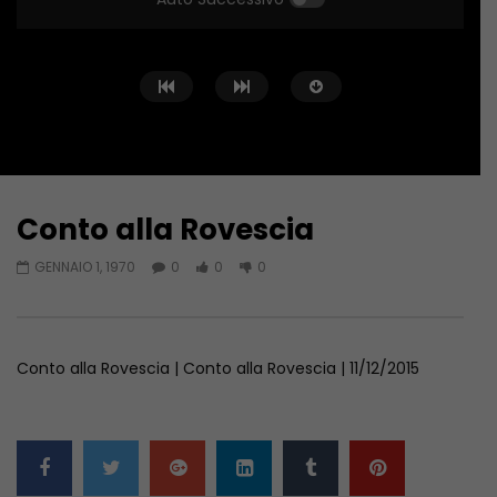
Conto alla Rovescia
Guarda Dopo
02:02:04
01:36:12
GENNAIO 1, 1970
0
0
0
Conto alla Rovescia – 26/06/2026
Conto alla Rovescia 
GIUGNO 27, 2026
GIUGNO 19, 2026
Conto alla Rovescia | Conto alla Rovescia | 11/12/2015