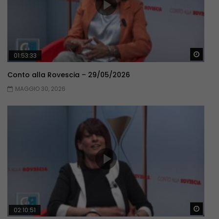
Guar
01:53:33
Conto alla Rovescia – 29/05/2026
MAGGIO 30, 2026
Guar
02:10:51