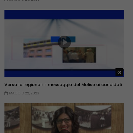
Guar
Verso le regionali: il messaggio del Molise ai candidati
MAGGIO 22, 2023