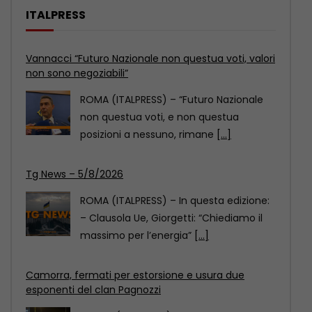
ITALPRESS
Tg News – 5/8/2026
ROMA (ITALPRESS) – In questa edizione:
– Clausola Ue, Giorgetti: “Chiediamo il
massimo per l’energia”
[...]
Camorra, fermati per estorsione e usura due
esponenti del clan Pagnozzi
NAPOLI (ITALPRESS) – I carabinieri del
Nucleo Investigativo dei Comandi
Provinciali di Avellino e Benevento,
[...]
Vannacci “Futuro Nazionale non questua voti, valori
non sono negoziabili”