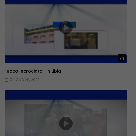
Guar
Fuoco Incrociato… in Libia
GIUGNO 20, 2023