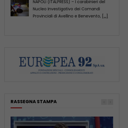
ROMA (ITALPRESS) – “Futuro Nazionale
non questua voti, e non questua
posizioni a nessuno, rimane
[...]
RASSEGNA STAMPA