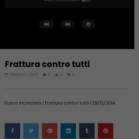
Frattura contro tutti
Guarda Dopo
GENNAIO 1, 1970
0
0
0
Fuoco Incrociato… in Libia
SICUREZZA E FORMAZIO
SCOMMESSA DELL’EDILI
GIUGNO 20, 2023
GIUGNO 6, 2023
Fuoco Incrociato | Frattura contro tutti | 29/12/2014