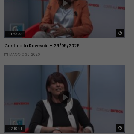
Guar
01:53:33
Conto alla Rovescia – 29/05/2026
MAGGIO 30, 2026
Guar
02:10:51