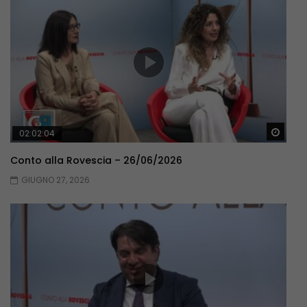
Guar
02:02:04
Conto alla Rovescia – 26/06/2026
GIUGNO 27, 2026