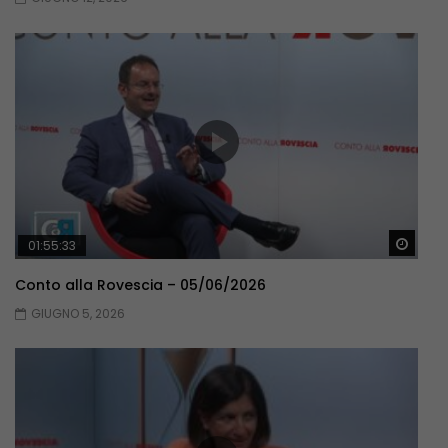
Guar
01:55:33
Conto alla Rovescia – 05/06/2026
GIUGNO 5, 2026