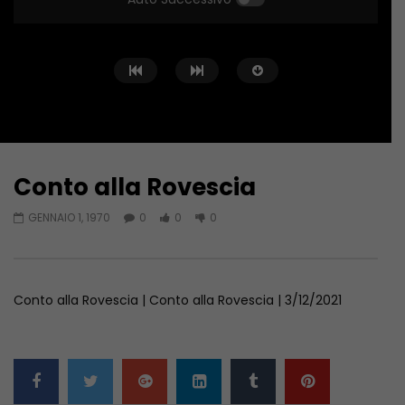
Conto alla Rovescia
Guarda Dopo
02:02:04
01:36:12
GENNAIO 1, 1970
0
0
0
Conto alla Rovescia – 26/06/2026
Conto alla Rovescia 
GIUGNO 27, 2026
GIUGNO 19, 2026
Conto alla Rovescia | Conto alla Rovescia | 3/12/2021