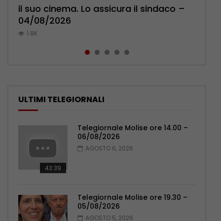
il suo cinema. Lo assicura il sindaco –
Pensionati: più relazioni e servizi di
Polizia: impegno nel rafforzare organici
Mercato in fermento, abbonamenti
palpeggiate al vecchio Romagnoli –
04/08/2026
prossimità – 04/08/2026
– 05/08/2026
verso quota 2mila – 03/08/2026
05/08/2026
1.8K
1K
1K
772
768
ULTIMI TELEGIORNALI
Telegiornale Molise ore 14.00 –
06/08/2026
AGOSTO 6, 2026
43:39
Telegiornale Molise ore 19.30 –
05/08/2026
AGOSTO 5, 2026