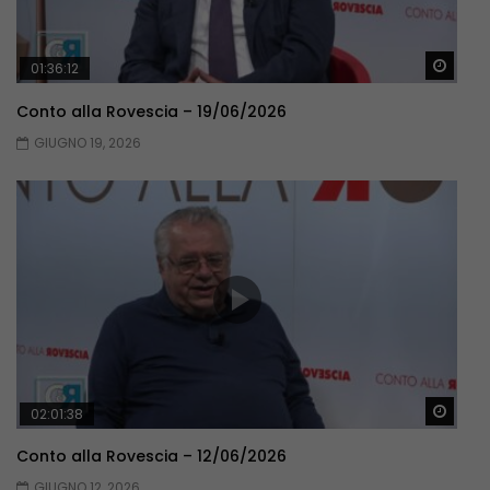
Guar
01:36:12
Conto alla Rovescia – 19/06/2026
GIUGNO 19, 2026
Guar
02:01:38
Conto alla Rovescia – 12/06/2026
GIUGNO 12, 2026