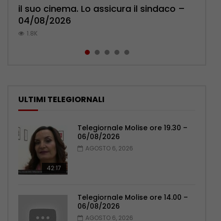
il suo cinema. Lo assicura il sindaco –
Pensionati: più relazioni e servizi di
l’ambulatorio per curare l’osteoporosi
Polizia: impegno nel rafforzare organici
pronuncia sul ricongiungimento –
04/08/2026
prossimità – 04/08/2026
– 06/08/2026
– 05/08/2026
06/08/2026
1.8K
1.1K
1K
1K
827
ULTIMI TELEGIORNALI
Telegiornale Molise ore 19.30 –
06/08/2026
AGOSTO 6, 2026
42:17
Telegiornale Molise ore 14.00 –
06/08/2026
AGOSTO 6, 2026