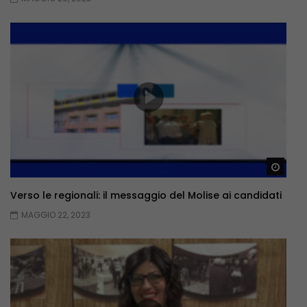
Guar
Verso le regionali: il messaggio del Molise ai candidati
MAGGIO 22, 2023