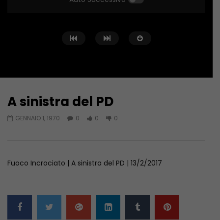
A sinistra del PD
Guarda Dopo
GENNAIO 1, 1970
0
0
0
Fuoco Incrociato… in Libia
SICUREZZA E FORMAZIO
SCOMMESSA DELL’EDILI
GIUGNO 20, 2023
GIUGNO 6, 2023
Fuoco Incrociato | A sinistra del PD | 13/2/2017