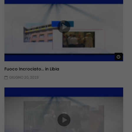
Guar
Fuoco Incrociato… in Libia
GIUGNO 20, 2023