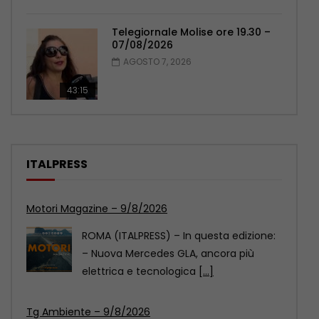
Telegiornale Molise ore 19.30 –
07/08/2026
AGOSTO 7, 2026
43:15
ITALPRESS
Tg Ambiente – 9/8/2026
ROMA (ITALPRESS) – In questo numero
del Tg Ambiente, prodotto dall’Italpress
in collaborazione con TeleAmbiente:
[...]
Xinjiang, giovani calciatori cinesi e statunitensi si