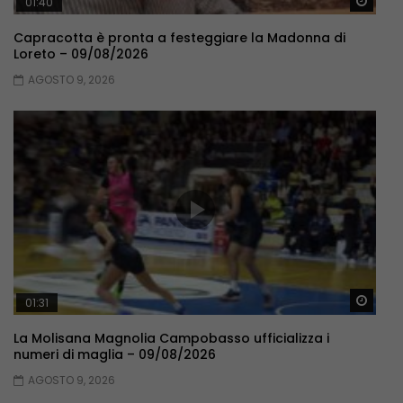
Guar
01:40
Capracotta è pronta a festeggiare la Madonna di
Loreto – 09/08/2026
AGOSTO 9, 2026
Guar
01:31
La Molisana Magnolia Campobasso ufficializza i
numeri di maglia – 09/08/2026
AGOSTO 9, 2026