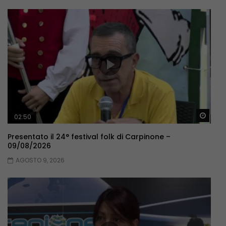
Guar
02:50
Presentato il 24° festival folk di Carpinone –
09/08/2026
AGOSTO 9, 2026