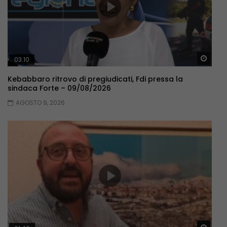
Guar
03:10
Kebabbaro ritrovo di pregiudicati, Fdi pressa la
sindaca Forte – 09/08/2026
AGOSTO 9, 2026