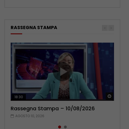
RASSEGNA STAMPA
Guarda 
Guarda 
18:30
20:13
Rassegna Stampa – 10/08/2026
Rassegna Stampa – 09/08/2026
AGOSTO 10, 2026
AGOSTO 9, 2026