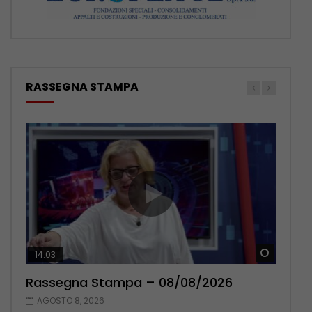
RASSEGNA STAMPA
Guarda 
Guarda 
14:03
16:38
Rassegna Stampa – 08/08/2026
Rassegna Stampa – 07/08/2026
AGOSTO 8, 2026
AGOSTO 7, 2026