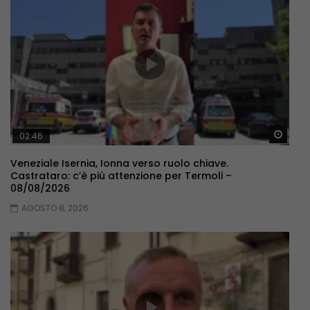
Guar
02:46
Veneziale Isernia, Ionna verso ruolo chiave.
Castrataro: c’è più attenzione per Termoli –
08/08/2026
AGOSTO 8, 2026