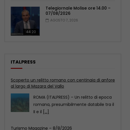
Telegiornale Molise ore 14.00 –
07/08/2026
AGOSTO 7, 2026
44:20
ITALPRESS
Turismo Magazine – 8/8/2026
ROMA (ITALPRESS) – In questo numero:
– Ferragosto da record con 17 milioni di
visitatori
[...]
Marcinelle, La Russa “Qualcuno continua ancora a
voltare le spalle”