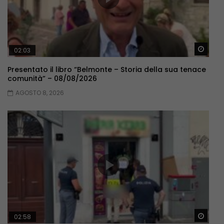
Guar
02:03
Presentato il libro “Belmonte – Storia della sua tenace
comunità” – 08/08/2026
AGOSTO 8, 2026
Guar
02:58