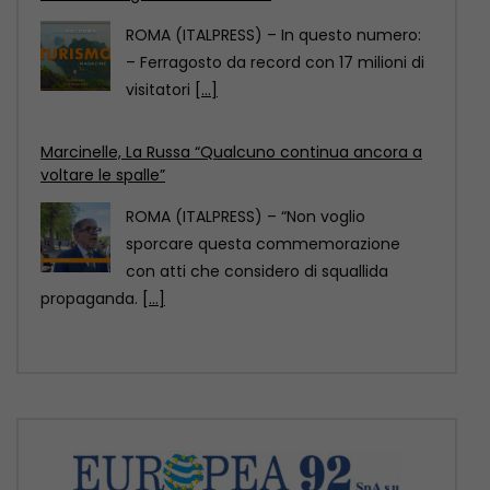
ROMA (ITALPRESS) – “Non voglio
sporcare questa commemorazione
con atti che considero di squallida
propaganda.
[...]
Scoperto un relitto romano con centinaia di anfore
al largo di Mazara del Vallo
ROMA (ITALPRESS) – Un relitto di epoca
romana, presumibilmente databile tra il
II e il
[...]