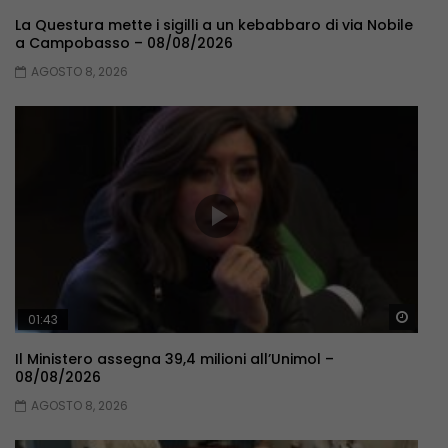
La Questura mette i sigilli a un kebabbaro di via Nobile
a Campobasso – 08/08/2026
AGOSTO 8, 2026
Guar
01:43
Il Ministero assegna 39,4 milioni all’Unimol –
08/08/2026
AGOSTO 8, 2026