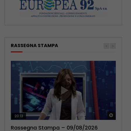
RASSEGNA STAMPA
Guarda 
Guarda 
20:13
14:03
Rassegna Stampa – 09/08/2026
Rassegna Stampa – 08/08/2026