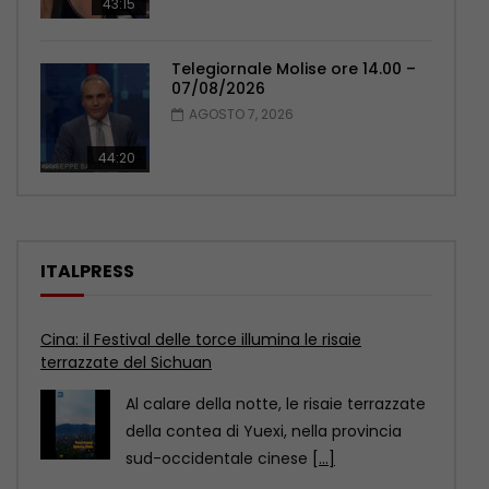
43:15
Telegiornale Molise ore 14.00 –
07/08/2026
AGOSTO 7, 2026
44:20
ITALPRESS
Cina: i musei di Baoding raccontano un artigianato
senza tempo
Il distretto di Jingxiu, a Baoding, nella
provincia settentrionale cinese dello
Hebei, propone visite museali
[...]