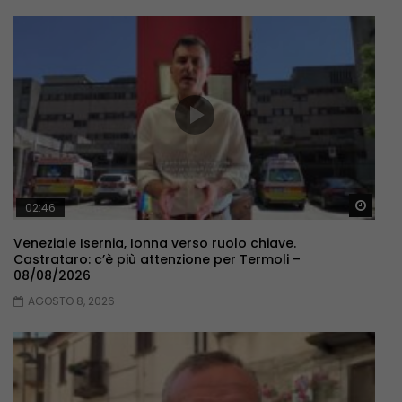
Guar
02:46
Veneziale Isernia, Ionna verso ruolo chiave.
Castrataro: c’è più attenzione per Termoli –
08/08/2026
AGOSTO 8, 2026