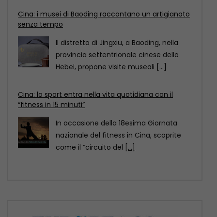
Cina: lo sport entra nella vita quotidiana con il
“fitness in 15 minuti”
In occasione della 18esima Giornata
nazionale del fitness in Cina, scoprite
come il “circuito del
[...]
Cina: il Festival delle torce illumina le risaie
terrazzate del Sichuan
Al calare della notte, le risaie terrazzate
della contea di Yuexi, nella provincia
sud-occidentale cinese
[...]