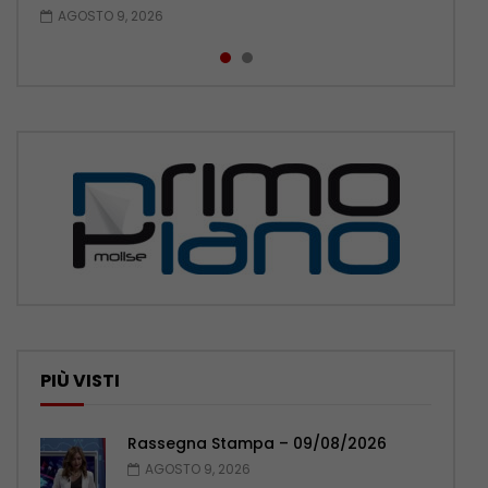
AGOSTO 9, 2026
AGOSTO 8, 2026
PIÙ VISTI
Rassegna Stampa – 09/08/2026
AGOSTO 9, 2026