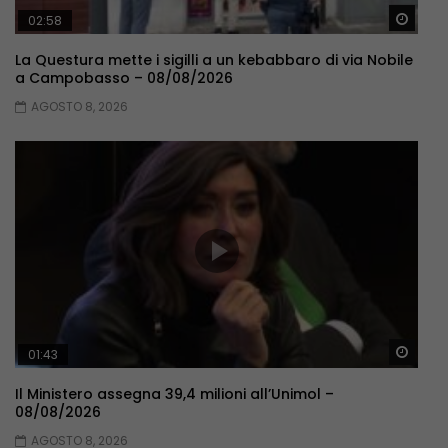
Guar
02:58
La Questura mette i sigilli a un kebabbaro di via Nobile
a Campobasso – 08/08/2026
AGOSTO 8, 2026
Guar
01:43
Il Ministero assegna 39,4 milioni all’Unimol –
08/08/2026
AGOSTO 8, 2026