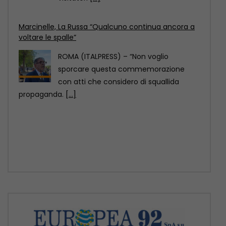
ROMA (ITALPRESS) – “Non voglio
sporcare questa commemorazione
con atti che considero di squallida
propaganda.
[...]
Scoperto un relitto romano con centinaia di anfore
al largo di Mazara del Vallo
ROMA (ITALPRESS) – Un relitto di epoca
romana, presumibilmente databile tra il
II e il
[...]