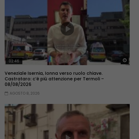
Guar
02:46
Veneziale Isernia, Ionna verso ruolo chiave.
Castrataro: c’è più attenzione per Termoli –
08/08/2026
AGOSTO 8, 2026