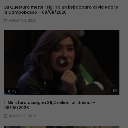
La Questura mette i sigilli a un kebabbaro di via Nobile
a Campobasso – 08/08/2026
AGOSTO 8, 2026
Guar
01:43
Il Ministero assegna 39,4 milioni all’Unimol –
08/08/2026
AGOSTO 8, 2026