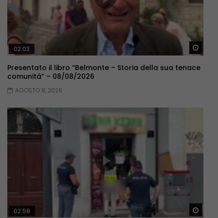
Guar
02:03
Presentato il libro “Belmonte – Storia della sua tenace
comunità” – 08/08/2026
AGOSTO 8, 2026
Guar
02:58