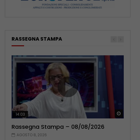
RASSEGNA STAMPA
Guarda 
Guarda 
14:03
16:38
Rassegna Stampa – 08/08/2026
Rassegna Stampa – 07/08/2026
AGOSTO 8, 2026
AGOSTO 7, 2026