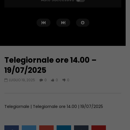
Telegiornale ore 14.00 –
Guarda Dopo
28:12
33:55
19/07/2025
Telegiornale Molise ore 14.00 –
Telegiornale Molise o
LUGLIO 19, 2025
0
0
0
09/08/2026
08/08/2026
AGOSTO 9, 2026
AGOSTO 8, 2026
Telegiornale | Telegiornale ore 14.00 | 19/07/2025