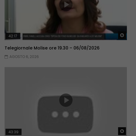
Guar
42:17
Telegiornale Molise ore 19.30 – 06/08/2026
AGOSTO 6, 2026
Guar
43:39