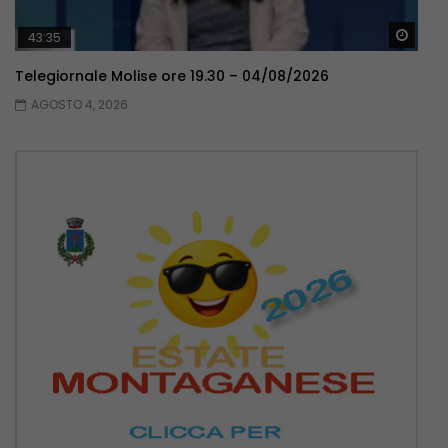
Guar
43:35
Telegiornale Molise ore 19.30 – 04/08/2026
AGOSTO 4, 2026