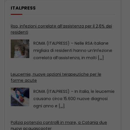
ITALPRESS
Leucemie, nuove opzioni terapeutiche per le
forme acute
ROMA (ITALPRESS) – In Italia, le leucemie
causano circa 15.600 nuove diagnosi
ogni anno e
[...]
Polizia potenzia controlli in mare, a Catania due
nuovi acquascooter
CATANIA (ITALPRESS) – Il Dipartimento
della Pubblica Sicurezza- Servizio
Reparti Speciali ha assegnato alla
Questura
[...]
Rsa, infezioni correlate all’assistenza per il 2,6% dei