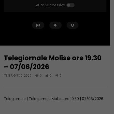
Auto Successivo
Telegiornale Molise ore 19.30
Guarda Dopo
44:20
42:17
– 07/06/2026
Telegiornale Molise ore 14.00 –
Telegiornale Molise o
GIUGNO 7, 2026
0
0
0
07/08/2026
06/08/2026
AGOSTO 7, 2026
AGOSTO 6, 2026
Telegiornale | Telegiornale Molise ore 19.30 | 07/06/2026