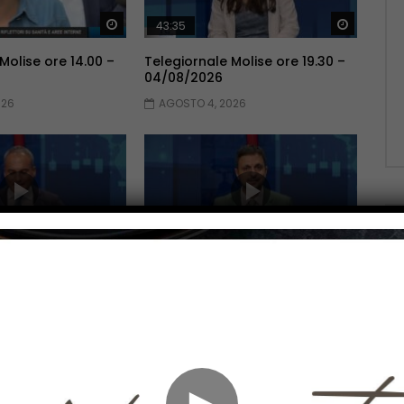
Guarda Dopo
Guarda 
43:35
Molise ore 14.00 –
Telegiornale Molise ore 19.30 –
04/08/2026
026
AGOSTO 4, 2026
Guarda Dopo
Guarda 
39:49
Molise ore 19.30 –
Telegiornale Molise ore 14.00 –
03/08/2026
026
AGOSTO 3, 2026
►