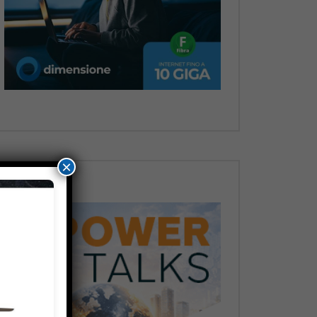
Dopo
×
Dopo