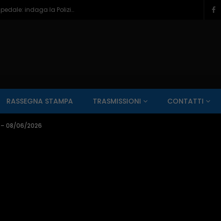
Pescara, cinque minorenni ubriachi in ospedale: indaga la Polizia – 06/08/2026
SALUTE AI RAGGI X
CONTO ALLA ROVESCIA
ZONA SPORT
RASSEGNA STAMPA
TRASMISSIONI
CONTATTI
Guarda Dopo
01:00:11
0 – 08/06/2026
zzo – 22/06/2026
Inside Abruzzo – 15/06/2026
SALUTE AI RAGGI X
CONTO ALLA ROVESCIA
ZONA SPORT