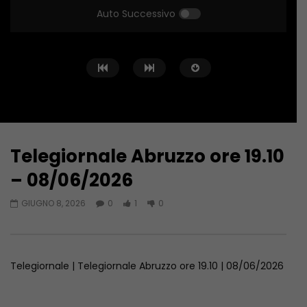
Auto Successivo
Telegiornale Abruzzo ore 19.10
Guarda Dopo
16:58
13:37
– 08/06/2026
Telegiornale Abruzzo ore 19.10 –
Telegiornale Abruzzo 
GIUGNO 8, 2026
0
1
0
07/08/2026
07/08/2026
AGOSTO 7, 2026
AGOSTO 7, 2026
Telegiornale | Telegiornale Abruzzo ore 19.10 | 08/06/2026