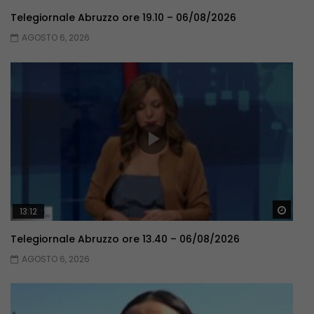
Telegiornale Abruzzo ore 19.10 – 06/08/2026
AGOSTO 6, 2026
Guar
13:12
Telegiornale Abruzzo ore 13.40 – 06/08/2026
AGOSTO 6, 2026