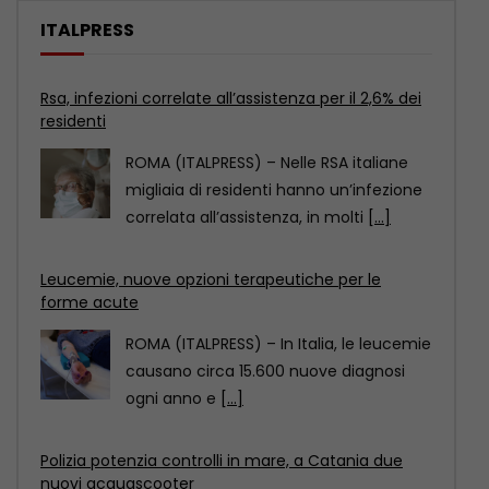
ITALPRESS
Leucemie, nuove opzioni terapeutiche per le
forme acute
ROMA (ITALPRESS) – In Italia, le leucemie
causano circa 15.600 nuove diagnosi
ogni anno e
[...]
Polizia potenzia controlli in mare, a Catania due
nuovi acquascooter
CATANIA (ITALPRESS) – Il Dipartimento
della Pubblica Sicurezza- Servizio
Reparti Speciali ha assegnato alla
Questura
[...]
Rsa, infezioni correlate all’assistenza per il 2,6% dei