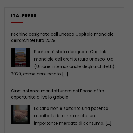
ITALPRESS
Cina: potenza manifatturiera del Paese offre
opportunità a livello globale
La Cina non è soltanto una potenza
manifatturiera, ma anche un
importante mercato di consumo.
[...]
Mantova e Cremona, controlli nei centri
immersioni. Sanzioni per 90 mila euro
COMO (ITALPRESS) – Venti centri
immersioni, sui Laghi Maggiore, di
Lugano, di Como, d’Orta, d’Iseo
[...]
Pechino designata dall’Unesco Capitale mondiale