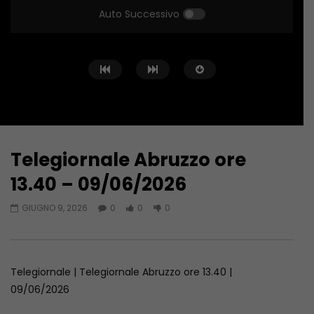
Auto Successivo
Telegiornale Abruzzo ore
Guarda Dopo
13:12
15:39
13.40 – 09/06/2026
Telegiornale Abruzzo ore 13.40 –
Telegiornale Abruzzo 
GIUGNO 9, 2026
0
0
0
06/08/2026
05/08/2026
AGOSTO 6, 2026
AGOSTO 5, 2026
Telegiornale | Telegiornale Abruzzo ore 13.40 |
09/06/2026