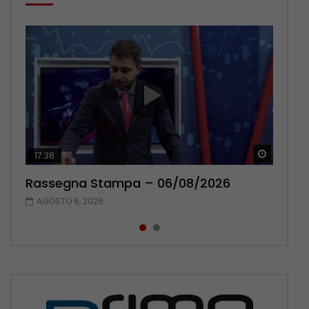
Guarda 
Guarda 
17:38
22:42
Rassegna Stampa – 06/08/2026
Rassegna Stampa – 05/08/2026
AGOSTO 6, 2026
AGOSTO 5, 2026