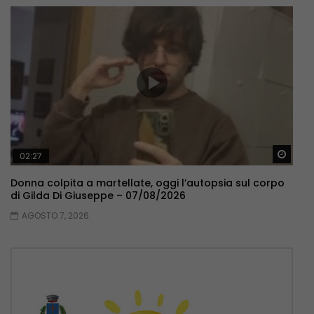
Guar
02:27
Donna colpita a martellate, oggi l’autopsia sul corpo
di Gilda Di Giuseppe – 07/08/2026
AGOSTO 7, 2026