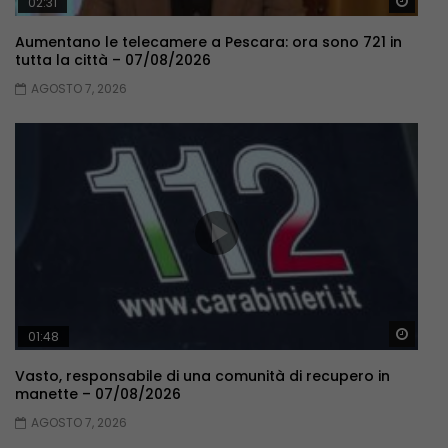
Guar
02:31
Aumentano le telecamere a Pescara: ora sono 721 in
tutta la città – 07/08/2026
AGOSTO 7, 2026
Guar
01:48
Vasto, responsabile di una comunità di recupero in
manette – 07/08/2026
AGOSTO 7, 2026