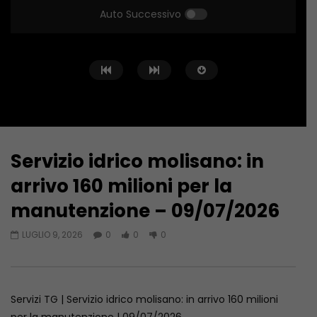
Auto Successivo
Servizio idrico molisano: in
Guarda Dopo
03:31
03:59
arrivo 160 milioni per la
Altino, donna di 89 anni uccisa in
Ragazzine violentate
manutenzione – 09/07/2026
casa. Arrestato il nipote 25enne –
Campobasso si indig
06/08/2026
più controlli – 06/08
LUGLIO 9, 2026
0
0
0
AGOSTO 6, 2026
AGOSTO 6, 2026
Servizi TG | Servizio idrico molisano: in arrivo 160 milioni
per la manutenzione | 09/07/2026