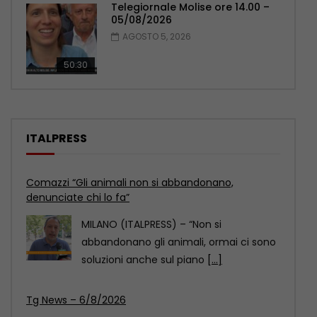
Telegiornale Molise ore 14.00 –
05/08/2026
AGOSTO 5, 2026
50:30
ITALPRESS
Tg News – 6/8/2026
ROMA (ITALPRESS) – In questa edizione:
– Covid, il Senato Usa dichiara Fauci
colpevole di
[...]
Inaugurato traghetto Costanza I di Sicilia, Schifani
“Mantenuto impegni presi”