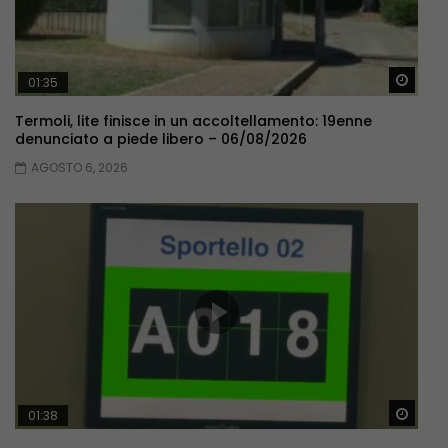
Guar
01:35
Termoli, lite finisce in un accoltellamento: 19enne
denunciato a piede libero – 06/08/2026
AGOSTO 6, 2026
Guar
01:38