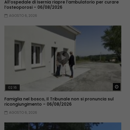
All’ospedale di Isernia riapre l’ambulatorio per curare
l’osteoporosi – 06/08/2026
AGOSTO 6, 2026
Guar
02:16
Famiglia nel bosco, Il Tribunale non si pronuncia sul
ricongiungimento – 06/08/2026
AGOSTO 6, 2026