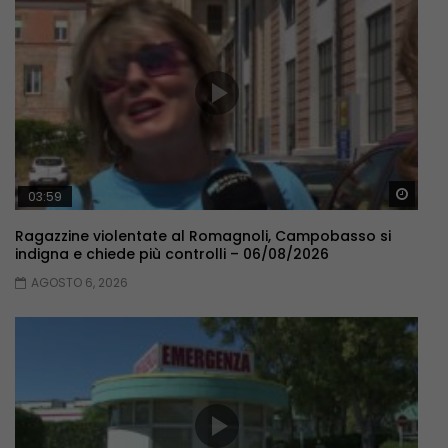
Guar
03:59
Ragazzine violentate al Romagnoli, Campobasso si
indigna e chiede più controlli – 06/08/2026
AGOSTO 6, 2026