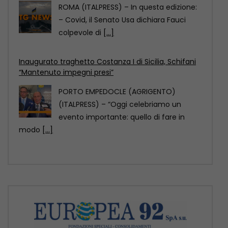
PORTO EMPEDOCLE (AGRIGENTO)
(ITALPRESS) – “Oggi celebriamo un
evento importante: quello di fare in
modo
[...]
Comazzi “Gli animali non si abbandonano,
denunciate chi lo fa”
MILANO (ITALPRESS) – “Non si
abbandonano gli animali, ormai ci sono
soluzioni anche sul piano
[...]