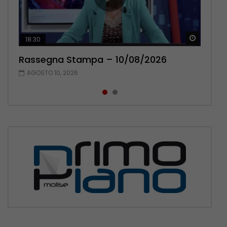
Guarda 
Guarda 
18:30
20:13
Rassegna Stampa – 10/08/2026
Rassegna Stampa – 09/08/2026
AGOSTO 10, 2026
AGOSTO 9, 2026