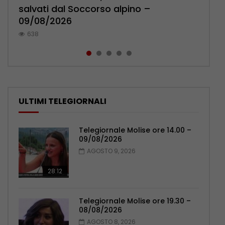
salvati dal Soccorso alpino –
Marco Di Marcello a Katmandu –
Carpinone – 09/08/2026
pressa la sindaca Forte – 09/08/2026
contro il Celta Vigo – 09/08/2026
09/08/2026
09/08/2026
582
1.4K
389
638
580
ULTIMI TELEGIORNALI
Telegiornale Molise ore 14.00 –
09/08/2026
AGOSTO 9, 2026
28:12
Telegiornale Molise ore 19.30 –
08/08/2026
AGOSTO 8, 2026