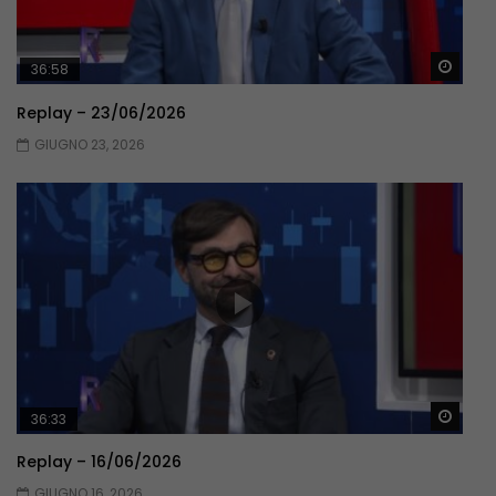
Guar
36:58
Replay – 23/06/2026
GIUGNO 23, 2026
Guar
36:33
Replay – 16/06/2026
GIUGNO 16, 2026