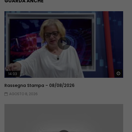
GUARDA ANCHE
Guar
14:03
Rassegna Stampa – 08/08/2026
AGOSTO 8, 2026