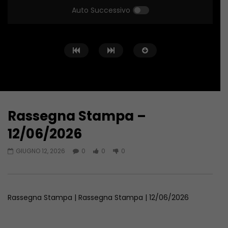
Auto Successivo
Rassegna Stampa –
Guarda Dopo
14:03
16:38
12/06/2026
Rassegna Stampa – 08/08/2026
Rassegna Stampa – 
GIUGNO 12, 2026
0
0
0
AGOSTO 8, 2026
AGOSTO 7, 2026
Rassegna Stampa | Rassegna Stampa | 12/06/2026