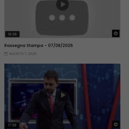
Guar
16:38
Rassegna Stampa – 07/08/2026
AGOSTO 7, 2026
Guar
17:38