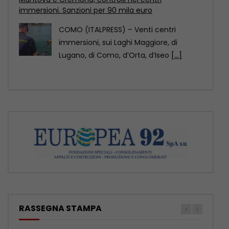
Pechino è stata designata Capitale
mondiale dell’architettura Unesco-Uia
(Unione internazionale degli architetti)
2029, come annunciato
[...]
RASSEGNA STAMPA