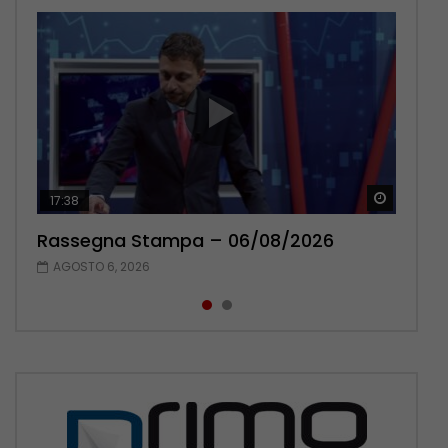
Guarda 
Guarda 
17:38
22:42
Rassegna Stampa – 06/08/2026
Rassegna Stampa – 05/08/2026
AGOSTO 6, 2026
AGOSTO 5, 2026