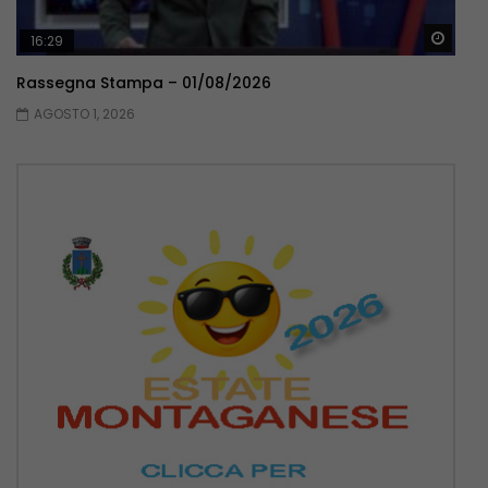
Guar
16:29
Rassegna Stampa – 01/08/2026
AGOSTO 1, 2026