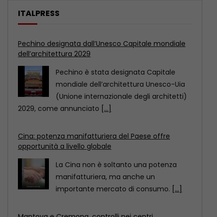
ITALPRESS
Cina: potenza manifatturiera del Paese offre
opportunità a livello globale
La Cina non è soltanto una potenza
manifatturiera, ma anche un
importante mercato di consumo.
[...]
Mantova e Cremona, controlli nei centri
immersioni. Sanzioni per 90 mila euro
COMO (ITALPRESS) – Venti centri
immersioni, sui Laghi Maggiore, di
Lugano, di Como, d’Orta, d’Iseo
[...]
Pechino designata dall’Unesco Capitale mondiale
dell’architettura 2029