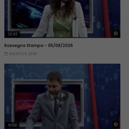
Guar
22:42
Rassegna Stampa – 05/08/2026
AGOSTO 5, 2026
Guar
16:52