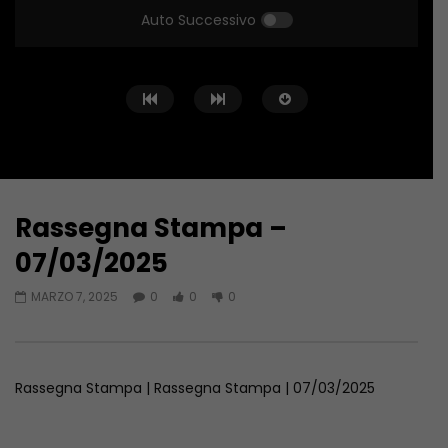
Auto Successivo
Rassegna Stampa –
Guarda Dopo
17:38
22:42
07/03/2025
Rassegna Stampa – 06/08/2026
Rassegna Stampa – 
MARZO 7, 2025
0
0
0
AGOSTO 6, 2026
AGOSTO 5, 2026
Rassegna Stampa | Rassegna Stampa | 07/03/2025