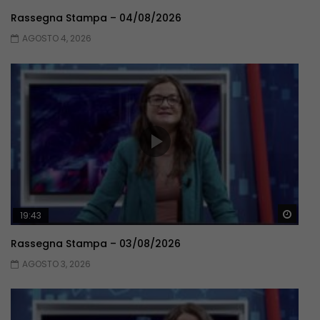
Rassegna Stampa – 04/08/2026
AGOSTO 4, 2026
Guar
19:43
Rassegna Stampa – 03/08/2026
AGOSTO 3, 2026