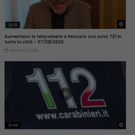
Guar
02:31
Aumentano le telecamere a Pescara: ora sono 721 in
tutta la città – 07/08/2026
AGOSTO 7, 2026
Guar
01:48