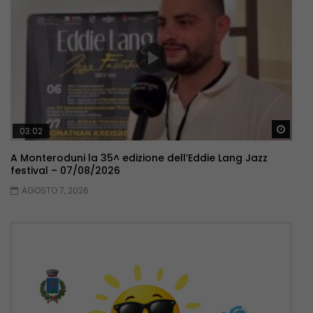
Guar
03:02
A Monteroduni la 35^ edizione dell’Eddie Lang Jazz
festival – 07/08/2026
AGOSTO 7, 2026