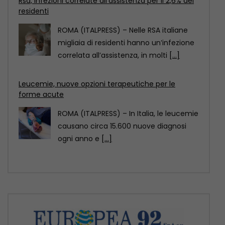
ROMA (ITALPRESS) – In Italia, le leucemie
causano circa 15.600 nuove diagnosi
ogni anno e
[...]
Polizia potenzia controlli in mare, a Catania due
nuovi acquascooter
CATANIA (ITALPRESS) – Il Dipartimento
della Pubblica Sicurezza- Servizio
Reparti Speciali ha assegnato alla
Questura
[...]