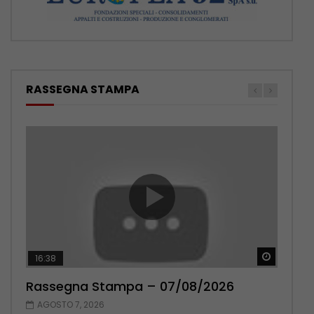
RASSEGNA STAMPA
Guarda 
Guarda 
16:38
17:38
Rassegna Stampa – 07/08/2026
Rassegna Stampa – 06/08/2026
AGOSTO 7, 2026
AGOSTO 6, 2026