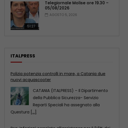
Telegiornale Molise ore 19.30 –
05/08/2026
AGOSTO 5, 2026
51:27
ITALPRESS
Rsa, infezioni correlate all’assistenza per il 2,6% dei
residenti
ROMA (ITALPRESS) – Nelle RSA italiane
migliaia di residenti hanno un’infezione
correlata all’assistenza, in molti
[...]
Leucemie, nuove opzioni terapeutiche per le
forme acute