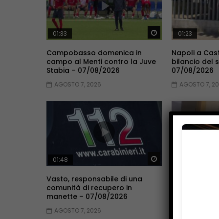
Guarda Dopo
01:33
01:23
Campobasso domenica in
Napoli a Cast
campo al Menti contro la Juve
bilancio del
Stabia – 07/08/2026
07/08/2026
AGOSTO 7, 2026
AGOSTO 7, 2
Guarda Dopo
01:48
02:27
Vasto, responsabile di una
Donna colpit
comunità di recupero in
oggi l’autops
manette – 07/08/2026
Gilda Di Giu
AGOSTO 7, 2026
AGOSTO 7, 2