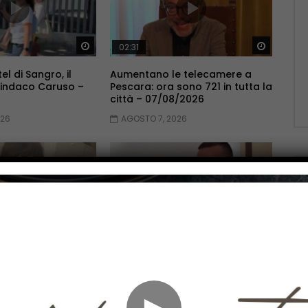
Guarda Dopo
Guarda 
02:31
el di Sangro, il
Aumentano le telecamere a
 sindaco Caruso –
Pescara: ora sono 721 in tutta la
città – 07/08/2026
026
AGOSTO 7, 2026
Guarda Dopo
Guarda 
03:02
a a martellate,
A Monteroduni la 35^ edizione
ia sul corpo di
dell’Eddie Lang Jazz festival –
seppe – 07/08/2026
07/08/2026
►
026
AGOSTO 7, 2026