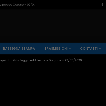
Napoli a Castel di Sangro, il bilancio del sindaco Caruso – 07/08/2026
SALUTE AI RAGGI X
CONTO ALLA ROVESCIA
ZONA SPORT
RASSEGNA STAMPA
TRASMISSIONI
CONTATTI
Guarda Dopo
01:00:11
oquio tra il ds Foggia ed il tecnico Gorgone – 27/05/2026
zzo – 22/06/2026
Inside Abruzzo – 15/06/2026
SALUTE AI RAGGI X
CONTO ALLA ROVESCIA
ZONA SPORT