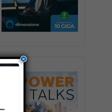
Dopo
×
Dopo