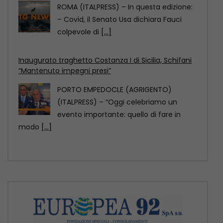
PORTO EMPEDOCLE (AGRIGENTO)
(ITALPRESS) – “Oggi celebriamo un
evento importante: quello di fare in
modo
[...]
Comazzi “Gli animali non si abbandonano,
denunciate chi lo fa”
MILANO (ITALPRESS) – “Non si
abbandonano gli animali, ormai ci sono
soluzioni anche sul piano
[...]