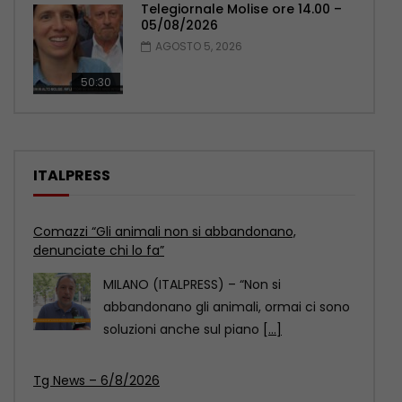
Telegiornale Molise ore 14.00 –
05/08/2026
AGOSTO 5, 2026
50:30
ITALPRESS
Tg News – 6/8/2026
ROMA (ITALPRESS) – In questa edizione:
– Covid, il Senato Usa dichiara Fauci
colpevole di
[...]
Inaugurato traghetto Costanza I di Sicilia, Schifani
“Mantenuto impegni presi”