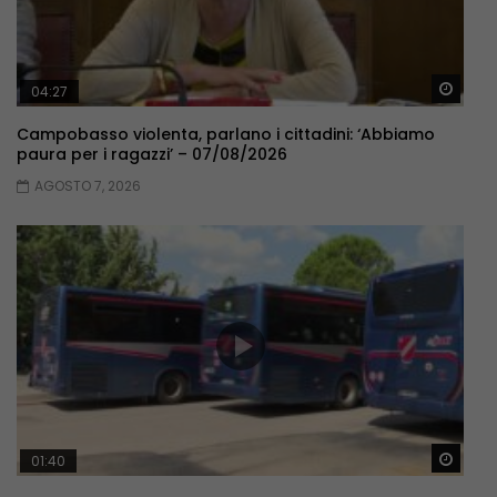
Guar
04:27
Campobasso violenta, parlano i cittadini: ‘Abbiamo
paura per i ragazzi’ – 07/08/2026
AGOSTO 7, 2026
Guar
01:40