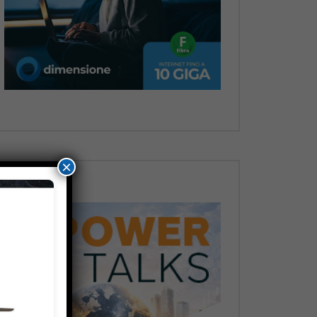
Dopo
×
Dopo