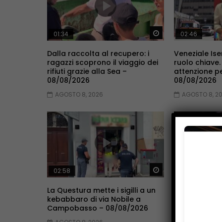
Guarda Dopo
01:34
02:46
Dalla raccolta al recupero: i
Veneziale Ise
ragazzi scoprono il viaggio dei
ruolo chiave.
rifiuti grazie alla Sea –
attenzione p
08/08/2026
08/08/2026
AGOSTO 8, 2026
AGOSTO 8, 2
Guarda Dopo
02:58
01:43
La Questura mette i sigilli a un
Il Ministero 
kebabbaro di via Nobile a
all’Unimol –
Campobasso – 08/08/2026
AGOSTO 8, 2