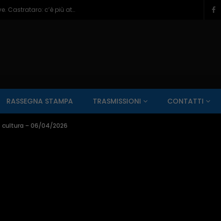
Veneziale Isernia, Ionna verso ruolo chiave. Castrataro: c’è più attenzione per Termoli – 08/08/2026
SALUTE AI RAGGI X
CONTO ALLA ROVESCIA
ZONA SPORT
RASSEGNA STAMPA
TRASMISSIONI
CONTATTI
Guarda Dopo
01:00:11
 cultura – 06/04/2026
zzo – 22/06/2026
Inside Abruzzo – 15/06/2026
SALUTE AI RAGGI X
CONTO ALLA ROVESCIA
ZONA SPORT