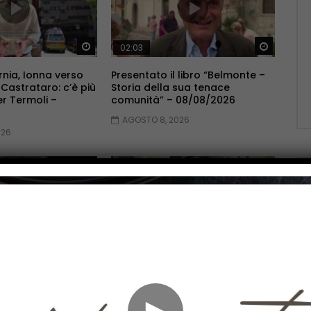
Guarda Dopo
Guarda 
02:03
rnia, Ionna verso
Presentato il libro “Belmonte –
 Castrataro: c’è più
Storia della sua tenace
er Termoli –
comunità” – 08/08/2026
AGOSTO 8, 2026
026
Guarda Dopo
Guarda 
01:39
assegna 39,4 milioni
Marcinelle 70 anni dopo: il
 08/08/2026
presidente Pallante in Belgio –
08/08/2026
►
026