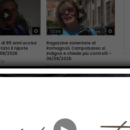
Guarda Dopo
Guarda 
03:59
 di 89 anni uccisa
Ragazzine violentate al
tato il nipote
Romagnoli, Campobasso si
/08/2026
indigna e chiede più controlli –
06/08/2026
026
AGOSTO 6, 2026
Guarda Dopo
Guarda 
02:16
►
di Isernia riapre
Famiglia nel bosco, Il Tribunale
o per curare
non si pronuncia sul