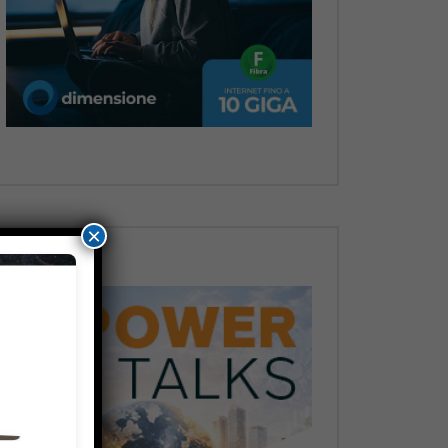
Dopo
×
Dopo