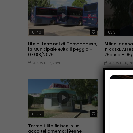
Guarda Dopo
01:40
03:31
Lite al terminal di Campobasso,
Altino, donna
la Municipale evita il peggio –
in casa. Arres
07/08/2026
25enne – 06
AGOSTO 7, 2026
AGOSTO 6, 2
Guarda Dopo
01:35
01:38
Termoli, lite finisce in un
All’ospedale 
accoltellamento: 19enne
l’ambulatori