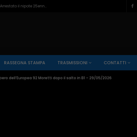
Altino, donna di 89 anni uccisa in casa. Arrestato il nipote 25enne – 06/08/2026
SALUTE AI RAGGI X
CONTO ALLA ROVESCIA
ZONA SPORT
RASSEGNA STAMPA
TRASMISSIONI
CONTATTI
Guarda Dopo
01:00:11
ibero dell’Europea 92 Moretti dopo il salto in B1 – 29/05/2026
zzo – 22/06/2026
Inside Abruzzo – 15/06/2026
SALUTE AI RAGGI X
CONTO ALLA ROVESCIA
ZONA SPORT