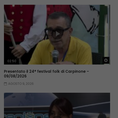
Guar
02:50
Presentato il 24° festival folk di Carpinone –
09/08/2026
AGOSTO 9, 2026