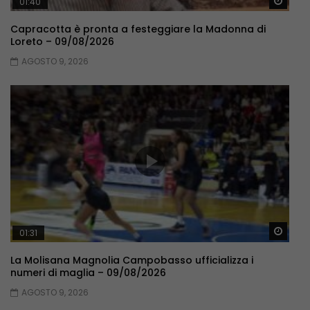
Guar
01:40
Capracotta è pronta a festeggiare la Madonna di
Loreto – 09/08/2026
AGOSTO 9, 2026
Guar
01:31
La Molisana Magnolia Campobasso ufficializza i
numeri di maglia – 09/08/2026
AGOSTO 9, 2026