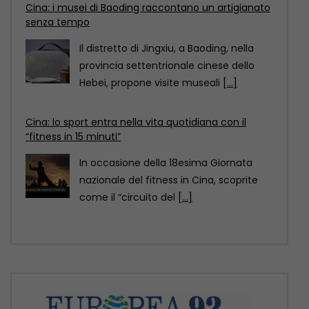
Cina: lo sport entra nella vita quotidiana con il
“fitness in 15 minuti”
In occasione della 18esima Giornata
nazionale del fitness in Cina, scoprite
come il “circuito del
[...]
Cina: il Festival delle torce illumina le risaie
terrazzate del Sichuan
Al calare della notte, le risaie terrazzate
della contea di Yuexi, nella provincia
sud-occidentale cinese
[...]