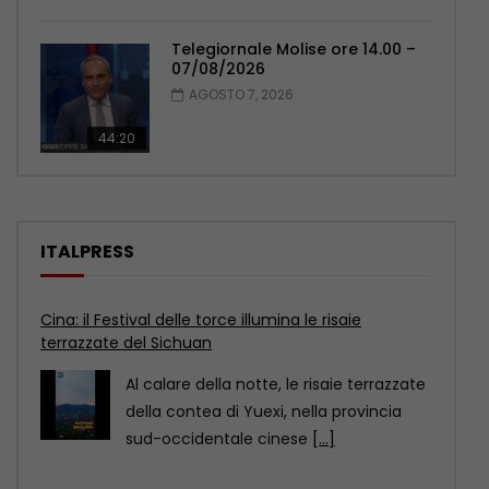
Telegiornale Molise ore 14.00 –
07/08/2026
AGOSTO 7, 2026
44:20
ITALPRESS
Cina: i musei di Baoding raccontano un artigianato
senza tempo
Il distretto di Jingxiu, a Baoding, nella
provincia settentrionale cinese dello
Hebei, propone visite museali
[...]