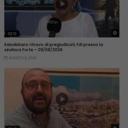
Guar
03:10
Kebabbaro ritrovo di pregiudicati, Fdi pressa la
sindaca Forte – 09/08/2026
AGOSTO 9, 2026