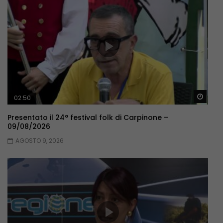
Guar
02:50
Presentato il 24° festival folk di Carpinone –
09/08/2026
AGOSTO 9, 2026