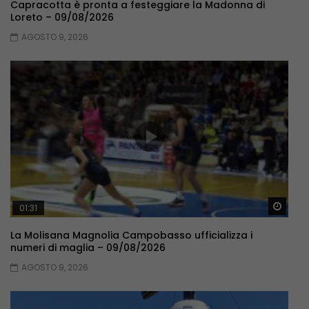
Capracotta è pronta a festeggiare la Madonna di
Loreto – 09/08/2026
AGOSTO 9, 2026
Guar
01:31
La Molisana Magnolia Campobasso ufficializza i
numeri di maglia – 09/08/2026
AGOSTO 9, 2026