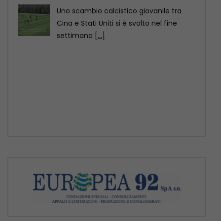
Uno scambio calcistico giovanile tra
Cina e Stati Uniti si è svolto nel fine
settimana
[...]
Motori Magazine – 9/8/2026
ROMA (ITALPRESS) – In questa edizione:
– Nuova Mercedes GLA, ancora più
elettrica e tecnologica
[...]