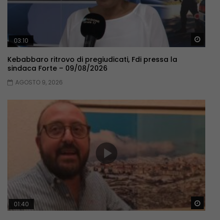
Guar
03:10
Kebabbaro ritrovo di pregiudicati, Fdi pressa la
sindaca Forte – 09/08/2026
AGOSTO 9, 2026
Guar
01:40