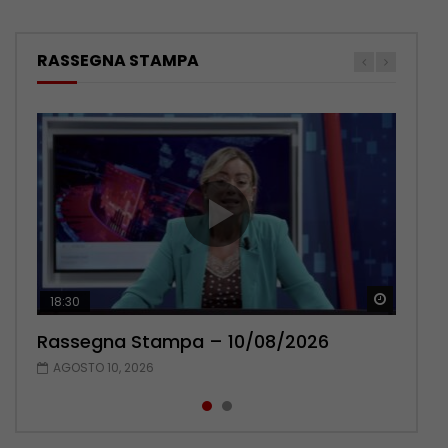
RASSEGNA STAMPA
Guarda 
Guarda 
18:30
20:13
Rassegna Stampa – 10/08/2026
Rassegna Stampa – 09/08/2026
AGOSTO 10, 2026
AGOSTO 9, 2026