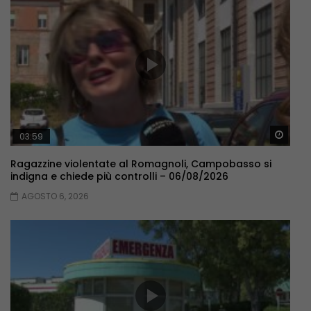
Guar
03:59
Ragazzine violentate al Romagnoli, Campobasso si
indigna e chiede più controlli – 06/08/2026
AGOSTO 6, 2026