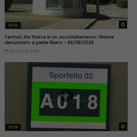
Guar
01:35
Termoli, lite finisce in un accoltellamento: 19enne
denunciato a piede libero – 06/08/2026
AGOSTO 6, 2026
Guar
01:38