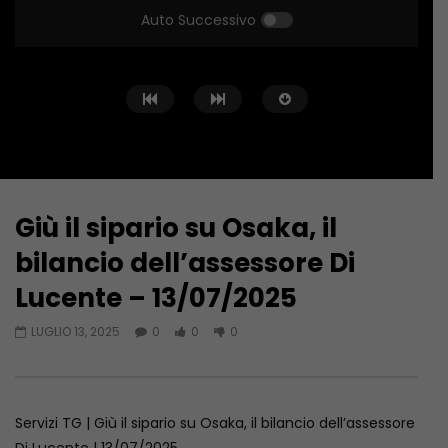
Auto Successivo
Giù il sipario su Osaka, il
Guarda Dopo
03:31
03:59
bilancio dell’assessore Di
Altino, donna di 89 anni uccisa in
Ragazzine violentate
Lucente – 13/07/2025
casa. Arrestato il nipote 25enne –
Campobasso si indig
06/08/2026
più controlli – 06/08
LUGLIO 13, 2025
0
0
0
AGOSTO 6, 2026
AGOSTO 6, 2026
Servizi TG | Giù il sipario su Osaka, il bilancio dell’assessore
Di Lucente | 13/07/2025