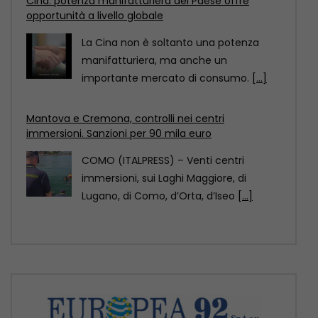
COMO (ITALPRESS) – Venti centri
immersioni, sui Laghi Maggiore, di
Lugano, di Como, d’Orta, d’Iseo
[...]
Pechino designata dall’Unesco Capitale mondiale
dell’architettura 2029
Pechino è stata designata Capitale
mondiale dell’architettura Unesco-Uia
(Unione internazionale degli architetti)
2029, come annunciato
[...]