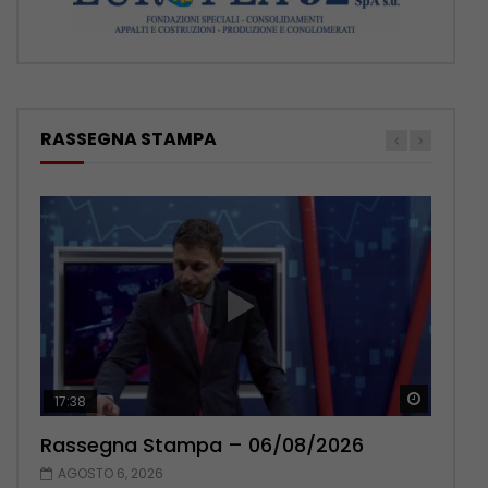
RASSEGNA STAMPA
Guarda 
Guarda 
17:38
22:42
Rassegna Stampa – 06/08/2026
Rassegna Stampa – 05/08/2026
AGOSTO 6, 2026
AGOSTO 5, 2026