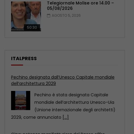
Telegiornale Molise ore 14.00 –
05/08/2026
AGOSTO 5, 2026
50:30
ITALPRESS
Cina: potenza manifatturiera del Paese offre
opportunità a livello globale
La Cina non è soltanto una potenza
manifatturiera, ma anche un
importante mercato di consumo.
[...]
Mantova e Cremona, controlli nei centri
immersioni. Sanzioni per 90 mila euro