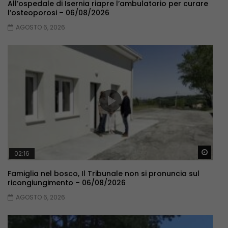
All’ospedale di Isernia riapre l’ambulatorio per curare
l’osteoporosi – 06/08/2026
AGOSTO 6, 2026
Guar
02:16
Famiglia nel bosco, Il Tribunale non si pronuncia sul
ricongiungimento – 06/08/2026
AGOSTO 6, 2026