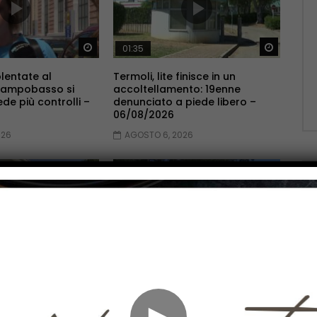
Guarda Dopo
Guarda 
01:35
lentate al
Termoli, lite finisce in un
Campobasso si
accoltellamento: 19enne
ede più controlli –
denunciato a piede libero –
06/08/2026
026
AGOSTO 6, 2026
Guarda Dopo
Guarda 
01:17
bosco, Il Tribunale
Al Caracciolo prende il via la
cia sul
Week e Day Surgery di Chirurgia
ento – 06/08/2026
Generale – 06/08/2026
►