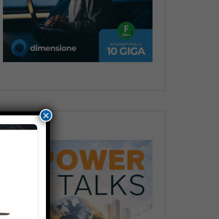
Dopo
×
Dopo