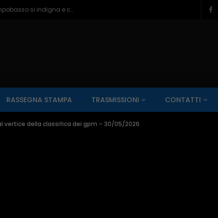
Ragazzine violentate al Romagnoli, Campobasso si indigna e chiede più controlli – 06/08/2026
SALUTE AI RAGGI X
CONTO ALLA ROVESCIA
ZONA SPORT
RASSEGNA STAMPA
TRASMISSIONI
CONTATTI
Guarda Dopo
01:00:11
 al vertice della classifica dei gpm – 30/05/2026
zzo – 22/06/2026
Inside Abruzzo – 15/06/2026
SALUTE AI RAGGI X
CONTO ALLA ROVESCIA
ZONA SPORT