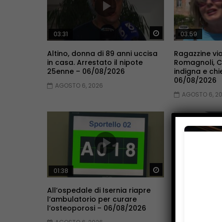
Guarda Dopo
03:31
03:59
Altino, donna di 89 anni uccisa
Ragazzine vio
in casa. Arrestato il nipote
Romagnoli, 
25enne – 06/08/2026
indigna e chi
06/08/2026
AGOSTO 6, 2026
AGOSTO 6, 2
Guarda Dopo
01:38
02:16
All’ospedale di Isernia riapre
Famiglia nel 
l’ambulatorio per curare
non si pronun
l’osteoporosi – 06/08/2026
ricongiungim