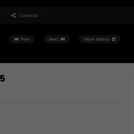
Condividi
Prev
Next
More Videos
25
Guarda Dopo
01:05:26
 – 16/06/2026
Extra Time – 09/06/2026
, 2026
GIUGNO 10, 2026