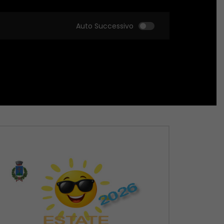
Auto Successivo
Guarda Dopo
Guarda Dopo
01:02:17
01:05:29
Extra Time – 03/06/2026
Extra Time – 26/05
GIUGNO 3, 2026
MAGGIO 26, 2026