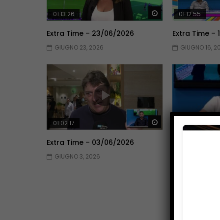
Guarda Dopo
01:13:26
01:12:55
Extra Time – 23/06/2026
Extra Time –
GIUGNO 23, 2026
GIUGNO 16, 2
Guarda Dopo
01:02:17
01:05:29
Extra Time – 03/06/2026
Extra Time –
GIUGNO 3, 2026
MAGGIO 26, 