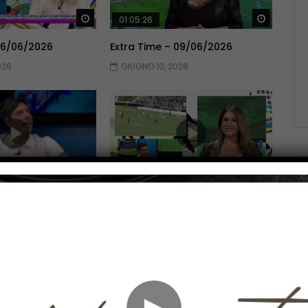
Guarda Dopo
Guarda 
01:05:26
 16/06/2026
Extra Time – 09/06/2026
026
GIUGNO 10, 2026
Guarda Dopo
Guarda 
01:15:04
 26/05/2026
Extra Time – 19/05/2026
2026
MAGGIO 19, 2026
►