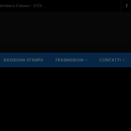
Napoli a Castel di Sangro, il bilancio del sindaco Caruso – 07/08/2026
SALUTE AI RAGGI X
CONTO ALLA ROVESCIA
ZONA SPORT
RASSEGNA STAMPA
TRASMISSIONI
CONTATTI
Guarda Dopo
01:00:11
zzo – 22/06/2026
Inside Abruzzo – 15/06/2026
SALUTE AI RAGGI X
CONTO ALLA ROVESCIA
ZONA SPORT