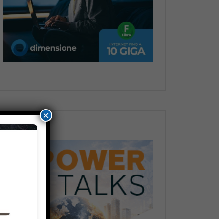
Dopo
×
Dopo