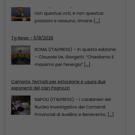
Tg News – 5/8/2026
ROMA (ITALPRESS) – In questa edizione:
– Clausola Ue, Giorgetti: “Chiediamo il
massimo per l’energia”
[...]
Camorra, fermati per estorsione e usura due
esponenti del clan Pagnozzi
NAPOLI (ITALPRESS) – I carabinieri del
Nucleo Investigativo dei Comandi
Provinciali di Avellino e Benevento,
[...]
Vannacci “Futuro Nazionale non questua voti, valori
non sono negoziabili”
ROMA (ITALPRESS) – “Futuro Nazionale
non questua voti, e non questua