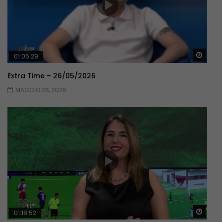
Guar
01:05:29
Extra Time – 26/05/2026
MAGGIO 26, 2026
Guar
01:18:52