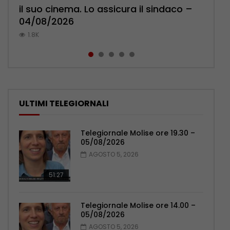
il suo cinema. Lo assicura il sindaco –
Pensionati: più relazioni e servizi di
Polizia: impegno nel rafforzare organici
Mercato in fermento, abbonamenti
palpeggiate al vecchio Romagnoli –
04/08/2026
prossimità – 04/08/2026
– 05/08/2026
verso quota 2mila – 03/08/2026
05/08/2026
1.8K
1K
1K
771
744
ULTIMI TELEGIORNALI
Telegiornale Molise ore 19.30 –
05/08/2026
AGOSTO 5, 2026
51:27
Telegiornale Molise ore 14.00 –
05/08/2026
AGOSTO 5, 2026