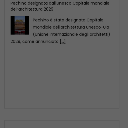
Pechino designata dall’Unesco Capitale mondiale
dell’architettura 2029
Pechino è stata designata Capitale
mondiale dell’architettura Unesco-Uia
(Unione internazionale degli architetti)
2029, come annunciato
[...]
Cina: potenza manifatturiera del Paese offre
opportunità a livello globale
La Cina non è soltanto una potenza
manifatturiera, ma anche un
importante mercato di consumo.
[...]