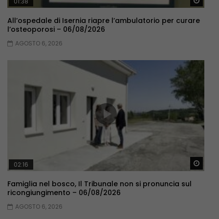
Guar
01:38
All’ospedale di Isernia riapre l’ambulatorio per curare
l’osteoporosi – 06/08/2026
AGOSTO 6, 2026
Guar
02:16
Famiglia nel bosco, Il Tribunale non si pronuncia sul
ricongiungimento – 06/08/2026
AGOSTO 6, 2026