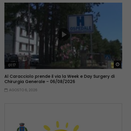
Guar
01:17
Al Caracciolo prende il via la Week e Day Surgery di
Chirurgia Generale – 06/08/2026
AGOSTO 6, 2026