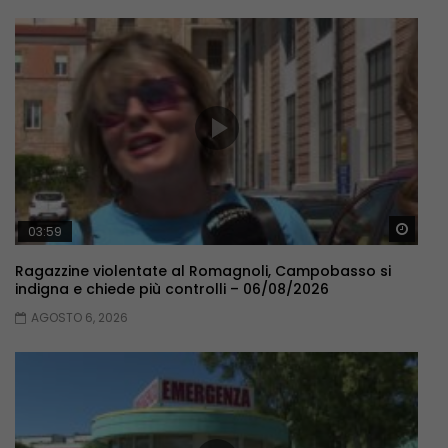
Guar
03:59
Ragazzine violentate al Romagnoli, Campobasso si
indigna e chiede più controlli – 06/08/2026
AGOSTO 6, 2026