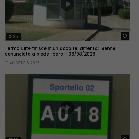
Guar
01:35
Termoli, lite finisce in un accoltellamento: 19enne
denunciato a piede libero – 06/08/2026
AGOSTO 6, 2026