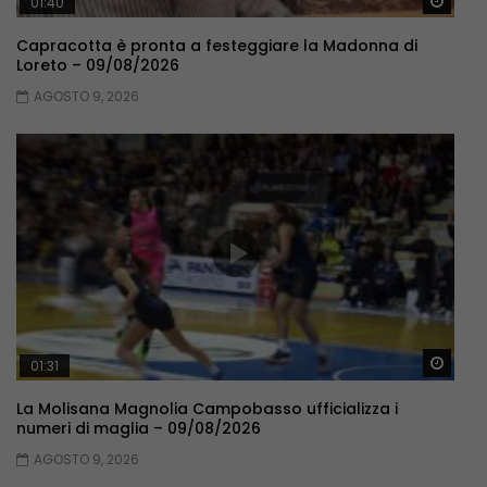
Guar
01:40
Capracotta è pronta a festeggiare la Madonna di
Loreto – 09/08/2026
AGOSTO 9, 2026
Guar
01:31
La Molisana Magnolia Campobasso ufficializza i
numeri di maglia – 09/08/2026
AGOSTO 9, 2026