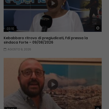
Guar
03:10
Kebabbaro ritrovo di pregiudicati, Fdi pressa la
sindaca Forte – 09/08/2026
AGOSTO 9, 2026