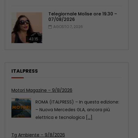
Telegiornale Molise ore 19.30 –
07/08/2026
AGOSTO 7, 2026
43:15
ITALPRESS
Tg Ambiente – 9/8/2026
ROMA (ITALPRESS) – In questo numero
del Tg Ambiente, prodotto dall’Italpress
in collaborazione con TeleAmbiente:
[...]
Xinjiang, giovani calciatori cinesi e statunitensi si