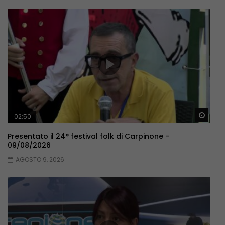
Guar
02:50
Presentato il 24° festival folk di Carpinone –
09/08/2026
AGOSTO 9, 2026