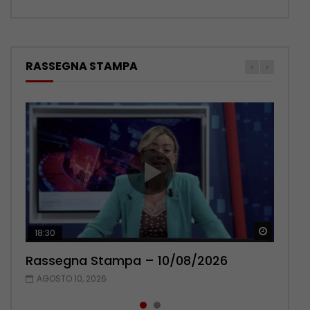
RASSEGNA STAMPA
Guarda 
Guarda 
18:30
20:13
Rassegna Stampa – 10/08/2026
Rassegna Stampa – 09/08/2026
AGOSTO 10, 2026
AGOSTO 9, 2026