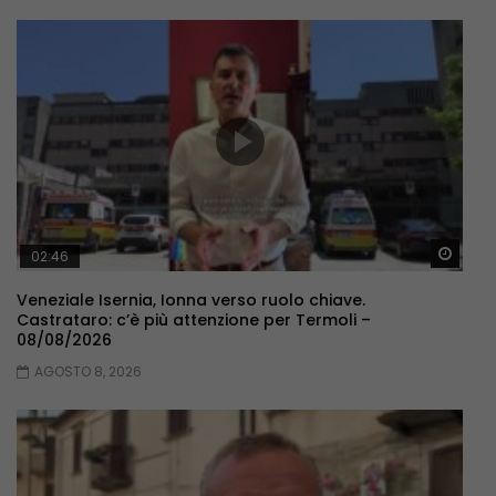
Guar
02:46
Veneziale Isernia, Ionna verso ruolo chiave.
Castrataro: c’è più attenzione per Termoli –
08/08/2026
AGOSTO 8, 2026