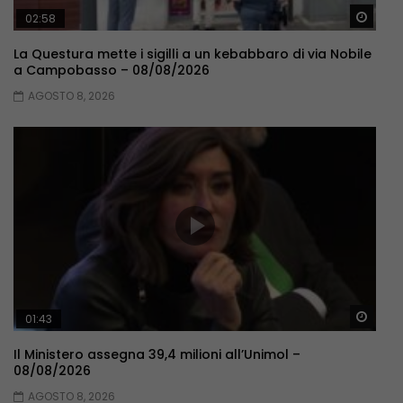
Guar
02:58
La Questura mette i sigilli a un kebabbaro di via Nobile
a Campobasso – 08/08/2026
AGOSTO 8, 2026
Guar
01:43
Il Ministero assegna 39,4 milioni all’Unimol –
08/08/2026
AGOSTO 8, 2026