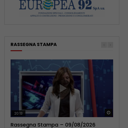
RASSEGNA STAMPA
Guarda 
Guarda 
20:13
14:03
Rassegna Stampa – 09/08/2026
Rassegna Stampa – 08/08/2026