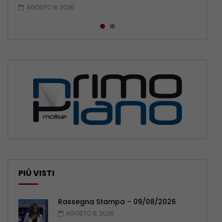
AGOSTO 9, 2026
AGOSTO 8, 2026
PIÙ VISTI
Rassegna Stampa – 09/08/2026
AGOSTO 9, 2026