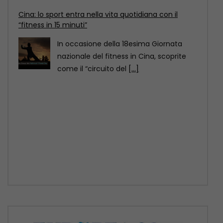
Cina: lo sport entra nella vita quotidiana con il
“fitness in 15 minuti”
In occasione della 18esima Giornata
nazionale del fitness in Cina, scoprite
come il “circuito del
[...]
Cina: il Festival delle torce illumina le risaie
terrazzate del Sichuan
Al calare della notte, le risaie terrazzate
della contea di Yuexi, nella provincia
sud-occidentale cinese
[...]