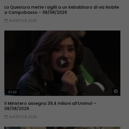
La Questura mette i sigilli a un kebabbaro di via Nobile
a Campobasso – 08/08/2026
AGOSTO 8, 2026
Guar
01:43
Il Ministero assegna 39,4 milioni all’Unimol –
08/08/2026
AGOSTO 8, 2026