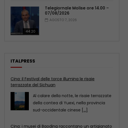
Telegiornale Molise ore 14.00 –
07/08/2026
AGOSTO 7, 2026
44:20
ITALPRESS
Cina: i musei di Baoding raccontano un artigianato
senza tempo
Il distretto di Jingxiu, a Baoding, nella
provincia settentrionale cinese dello
Hebei, propone visite museali
[...]
Cina: lo sport entra nella vita quotidiana con il