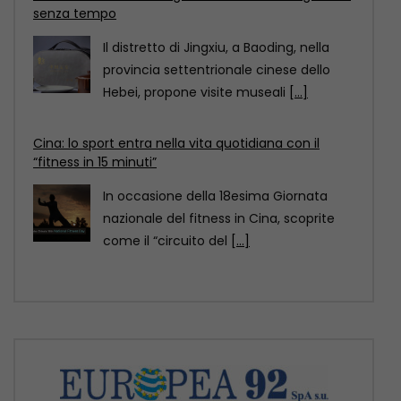
“fitness in 15 minuti”
In occasione della 18esima Giornata
nazionale del fitness in Cina, scoprite
come il “circuito del
[...]
Cina: il Festival delle torce illumina le risaie
terrazzate del Sichuan
Al calare della notte, le risaie terrazzate
della contea di Yuexi, nella provincia
sud-occidentale cinese
[...]