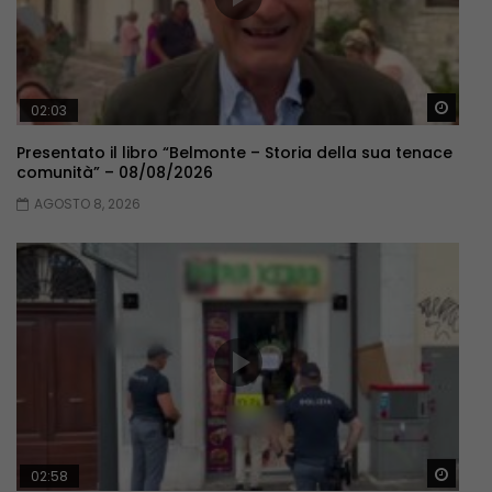
Guar
02:03
Presentato il libro “Belmonte – Storia della sua tenace
comunità” – 08/08/2026
AGOSTO 8, 2026
Guar
02:58