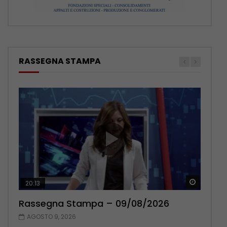
RASSEGNA STAMPA
Guarda 
Guarda 
20:13
14:03
Rassegna Stampa – 09/08/2026
Rassegna Stampa – 08/08/2026
AGOSTO 9, 2026
AGOSTO 8, 2026