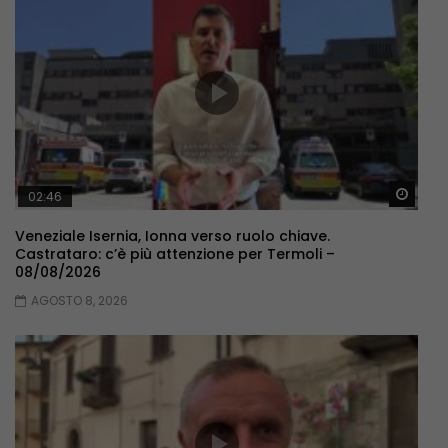
Guar
02:46
Veneziale Isernia, Ionna verso ruolo chiave.
Castrataro: c’è più attenzione per Termoli –
08/08/2026
AGOSTO 8, 2026