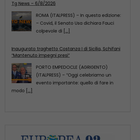
“Mantenuto impegni presi”
PORTO EMPEDOCLE (AGRIGENTO)
(ITALPRESS) – “Oggi celebriamo un
evento importante: quello di fare in
modo
[...]
Comazzi “Gli animali non si abbandonano,
denunciate chi lo fa”
MILANO (ITALPRESS) – “Non si
abbandonano gli animali, ormai ci sono
soluzioni anche sul piano
[...]