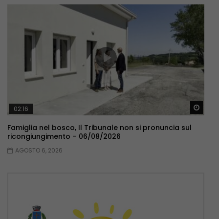
Guar
02:16
Famiglia nel bosco, Il Tribunale non si pronuncia sul
ricongiungimento – 06/08/2026
AGOSTO 6, 2026