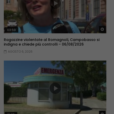
Guar
03:59
Ragazzine violentate al Romagnoli, Campobasso si
indigna e chiede più controlli – 06/08/2026
AGOSTO 6, 2026