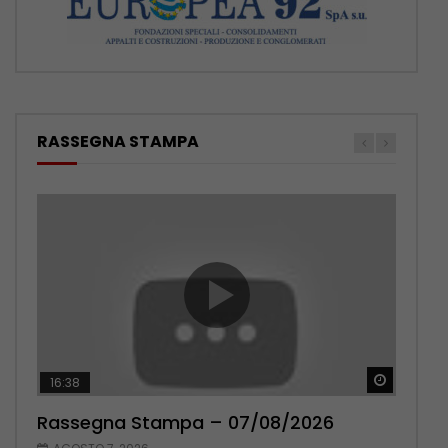
RASSEGNA STAMPA
Guarda 
Guarda 
16:38
17:38
Rassegna Stampa – 07/08/2026
Rassegna Stampa – 06/08/2026