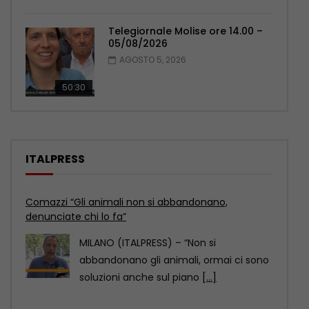
Telegiornale Molise ore 14.00 –
05/08/2026
AGOSTO 5, 2026
50:30
ITALPRESS
Tg News – 6/8/2026
ROMA (ITALPRESS) – In questa edizione:
– Covid, il Senato Usa dichiara Fauci
colpevole di
[...]
Inaugurato traghetto Costanza I di Sicilia, Schifani