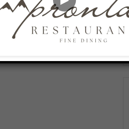
bosco, Il Tribunale
Al Caracciolo prende il via la
cia sul
Week e Day Surgery di Chirurgia
ento – 06/08/2026
Generale – 06/08/2026
026
AGOSTO 6, 2026