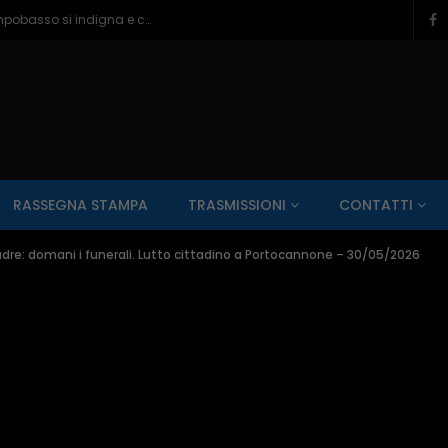
Ragazzine violentate al Romagnoli, Campobasso si indigna e chiede più controlli – 06/08/2026
SALUTE AI RAGGI X
CONTO ALLA ROVESCIA
ZONA SPORT
RASSEGNA STAMPA
TRASMISSIONI
CONTATTI
Guarda Dopo
01:00:11
adre: domani i funerali. Lutto cittadino a Portocannone – 30/05/2026
zzo – 22/06/2026
Inside Abruzzo – 15/06/2026
SALUTE AI RAGGI X
CONTO ALLA ROVESCIA
ZONA SPORT