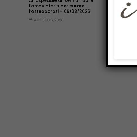
All’ospedale di Isernia riapre
Famiglia nel 
l’ambulatorio per curare
non si pronun
l’osteoporosi – 06/08/2026
ricongiungim
AGOSTO 6, 2026
AGOSTO 6, 2