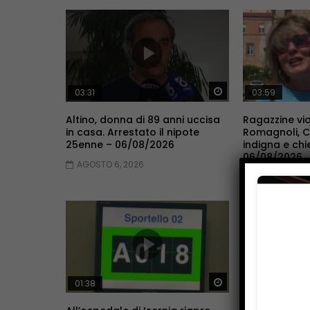
Guarda Dopo
03:31
03:59
Altino, donna di 89 anni uccisa
Ragazzine vio
in casa. Arrestato il nipote
Romagnoli, 
25enne – 06/08/2026
indigna e chi
06/08/2026
AGOSTO 6, 2026
AGOSTO 6, 2
Guarda Dopo
01:38
02:16