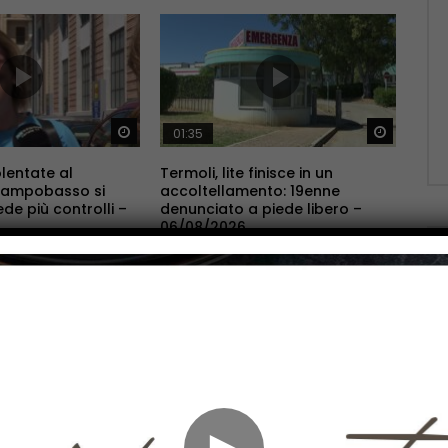
Guarda Dopo
Guarda 
01:35
lentate al
Termoli, lite finisce in un
Campobasso si
accoltellamento: 19enne
ede più controlli –
denunciato a piede libero –
06/08/2026
026
AGOSTO 6, 2026
Guarda Dopo
Guarda 
01:17
►