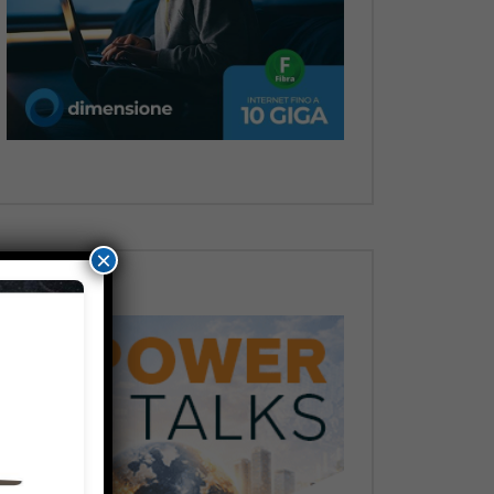
Dopo
×
Dopo