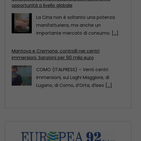
COMO (ITALPRESS) – Venti centri
immersioni, sui Laghi Maggiore, di
Lugano, di Como, d’Orta, d’Iseo
[...]
Pechino designata dall’Unesco Capitale mondiale
dell’architettura 2029
Pechino è stata designata Capitale
mondiale dell’architettura Unesco-Uia
(Unione internazionale degli architetti)
2029, come annunciato
[...]