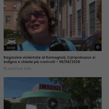
Guar
03:59
Ragazzine violentate al Romagnoli, Campobasso si
indigna e chiede più controlli – 06/08/2026
AGOSTO 6, 2026