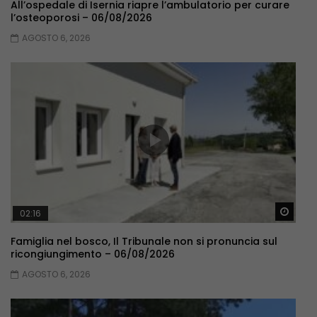
All’ospedale di Isernia riapre l’ambulatorio per curare
l’osteoporosi – 06/08/2026
AGOSTO 6, 2026
Guar
02:16
Famiglia nel bosco, Il Tribunale non si pronuncia sul
ricongiungimento – 06/08/2026
AGOSTO 6, 2026