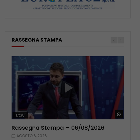
RASSEGNA STAMPA
Guarda 
Guarda 
17:38
22:42
Rassegna Stampa – 06/08/2026
Rassegna Stampa – 05/08/2026
AGOSTO 6, 2026
AGOSTO 5, 2026