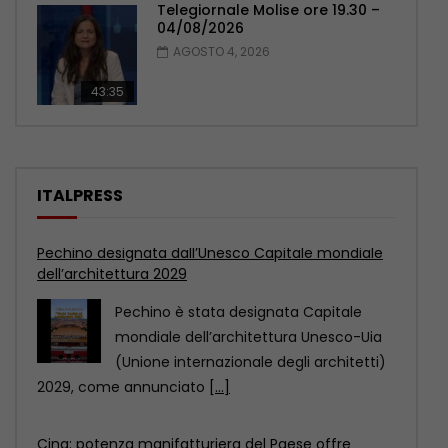
Telegiornale Molise ore 19.30 –
04/08/2026
AGOSTO 4, 2026
43:35
ITALPRESS
Cina: potenza manifatturiera del Paese offre
opportunità a livello globale
La Cina non è soltanto una potenza
manifatturiera, ma anche un
importante mercato di consumo.
[...]
Mantova e Cremona, controlli nei centri
immersioni. Sanzioni per 90 mila euro