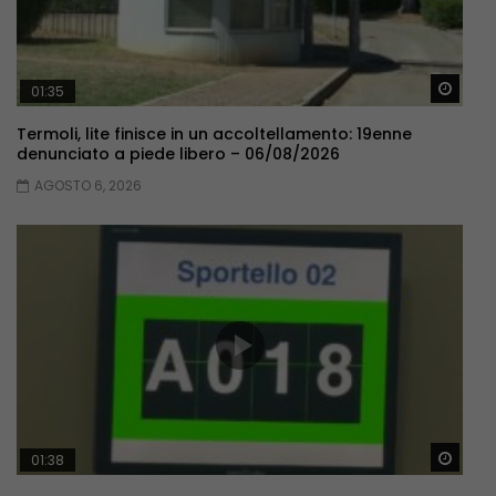
Guar
01:35
Termoli, lite finisce in un accoltellamento: 19enne
denunciato a piede libero – 06/08/2026
AGOSTO 6, 2026
Guar
01:38