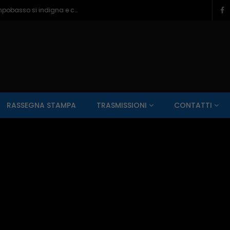
Ragazzine violentate al Romagnoli, Campobasso si indigna e chiede più controlli – 06/08/2026
SALUTE AI RAGGI X
CONTO ALLA ROVESCIA
ZONA SPORT
RASSEGNA STAMPA
TRASMISSIONI
CONTATTI
Guarda Dopo
01:00:11
zzo – 22/06/2026
Inside Abruzzo – 15/06/2026
SALUTE AI RAGGI X
CONTO ALLA ROVESCIA
ZONA SPORT