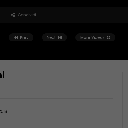
Condividi
Prev
Next
More Videos
ni
Guarda Dopo
 E FORMAZIONE, LA
Verso le regionali: il messaggio de
DELL’EDILIZIA
Molise ai candidati
 2023
MAGGIO 29, 2023
2018