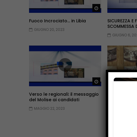
Guarda Dopo
Fuoco Incrociato… in Libia
SICUREZZA E 
SCOMMESSA DE
GIUGNO 20, 2023
GIUGNO 6, 20
Guarda Dopo
Verso le regionali: il messaggio
Turismo: nuo
del Molise ai candidati
MAGGIO 8, 2
MAGGIO 22, 2023