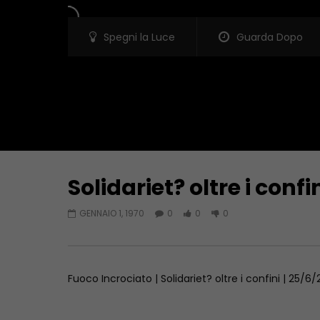
Spegni la Luce
Guarda Dopo
Solidariet? oltre i confi
Guarda Dopo
GENNAIO 1, 1970
0
0
0
Fuoco Incrociato… in Libia
SICUREZZA
SCOMMESSA 
GIUGNO 20, 2023
GIUGNO 6,
Fuoco Incrociato | Solidariet? oltre i confini | 25/6/