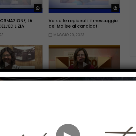
Guarda Dopo
Guarda 
FORMAZIONE, LA
Verso le regionali: il messaggio
LL’EDILIZIA
del Molise ai candidati
23
MAGGIO 29, 2023
Guarda Dopo
Guarda 
va stagione al via
La medicina dopo il covid
023
APRILE 24, 2023
►