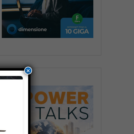
Dopo
×
Dopo