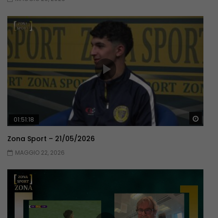
Guar
01:51:18
Zona Sport – 21/05/2026
MAGGIO 22, 2026