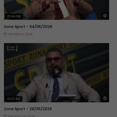
Guar
01:44:58
Zona Sport – 04/06/2026
GIUGNO 4, 2026
Guar
01:37:59
Zona Sport – 28/05/2026
MAGGIO 29, 2026