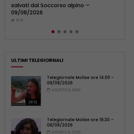
salvati dal Soccorso alpino –
Marco Di Marcello a Katmandu –
Carpinone – 09/08/2026
contro il Celta Vigo – 09/08/2026
pressa la sindaca Forte – 09/08/2026
09/08/2026
09/08/2026
539
349
1.4K
579
534
ULTIMI TELEGIORNALI
Telegiornale Molise ore 14.00 –
09/08/2026
AGOSTO 9, 2026
28:12
Telegiornale Molise ore 19.30 –
08/08/2026
AGOSTO 8, 2026