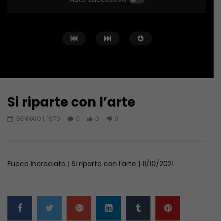
Si riparte con l’arte
Guarda Dopo
GENNAIO 1, 1970
0
0
0
Fuoco Incrociato… in Libia
SICUREZZA E FORMAZIO
SCOMMESSA DELL’EDILI
GIUGNO 20, 2023
GIUGNO 6, 2023
Fuoco Incrociato | Si riparte con l’arte | 11/10/2021