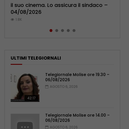
il suo cinema. Lo assicura il sindaco –
Pensionati: più relazioni e servizi di
Polizia: impegno nel rafforzare organici
l’ambulatorio per curare l’osteoporosi
palpeggiate al vecchio Romagnoli –
04/08/2026
prossimità – 04/08/2026
– 05/08/2026
– 06/08/2026
05/08/2026
1.8K
1K
1K
840
785
ULTIMI TELEGIORNALI
Telegiornale Molise ore 19.30 –
06/08/2026
AGOSTO 6, 2026
42:17
Telegiornale Molise ore 14.00 –
06/08/2026
AGOSTO 6, 2026