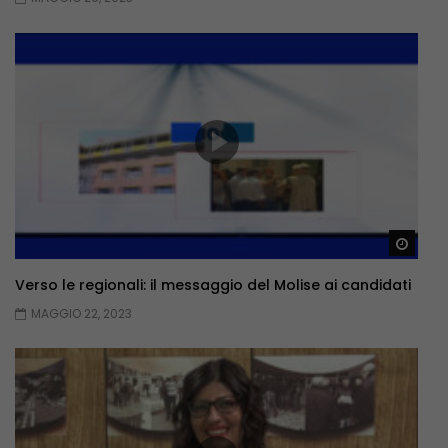
Guar
Verso le regionali: il messaggio del Molise ai candidati
MAGGIO 22, 2023