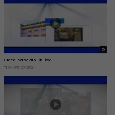
Guar
Fuoco Incrociato… in Libia
GIUGNO 20, 2023