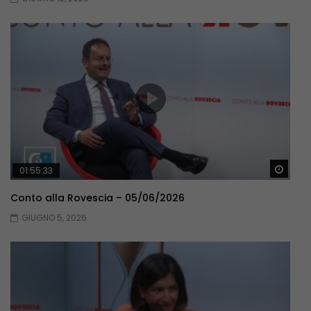
Guar
01:55:33
Conto alla Rovescia – 05/06/2026
GIUGNO 5, 2026