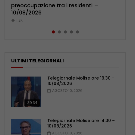
preoccupazione tra i residenti –
a Pescara – 10/08/2026
Le opzioni per l’attacco – 10/08/2026
amore: 21enne resta nel carcere di
letterario “Come io vedo il mondo” –
10/08/2026
Campobasso – 10/08/2026
10/08/2026
439
295
1.2K
292
281
ULTIMI TELEGIORNALI
Telegiornale Molise ore 19.30 –
10/08/2026
AGOSTO 10, 2026
39:34
Telegiornale Molise ore 14.00 –
10/08/2026
AGOSTO 10, 2026