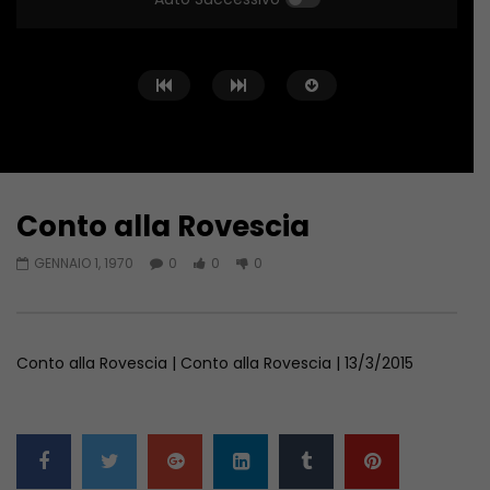
Conto alla Rovescia
Guarda Dopo
02:02:04
01:36:12
GENNAIO 1, 1970
0
0
0
Conto alla Rovescia – 26/06/2026
Conto alla Rovescia 
GIUGNO 27, 2026
GIUGNO 19, 2026
Conto alla Rovescia | Conto alla Rovescia | 13/3/2015