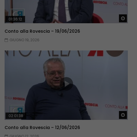
Guar
01:36:12
Conto alla Rovescia – 19/06/2026
GIUGNO 19, 2026
Guar
02:01:38
Conto alla Rovescia – 12/06/2026
GIUGNO 12, 2026