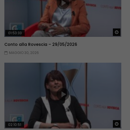
Guar
01:53:33
Conto alla Rovescia – 29/05/2026
MAGGIO 30, 2026
Guar
02:10:51