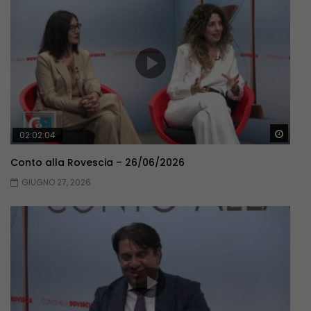
Guar
02:02:04
Conto alla Rovescia – 26/06/2026
GIUGNO 27, 2026