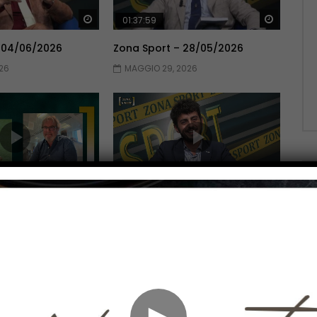
Guarda Dopo
Guarda 
01:37:59
 04/06/2026
Zona Sport – 28/05/2026
26
MAGGIO 29, 2026
Guarda Dopo
Guarda 
01:51:06
 14/05/2026
Zona Sport – 07/05/2026
026
MAGGIO 7, 2026
►