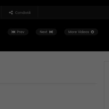
Condividi
Prev
Next
More Videos
Guarda Dopo
01:37:59
t – 04/06/2026
Zona Sport – 28/05/2026
 2026
MAGGIO 29, 2026