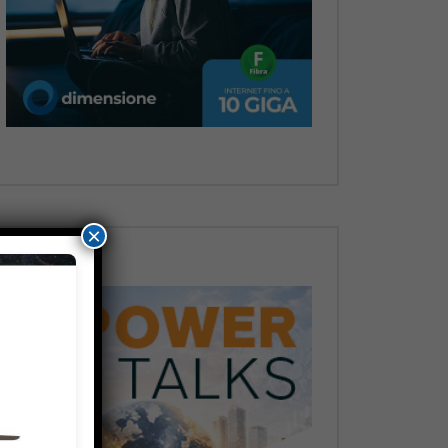
Dopo
×
Dopo