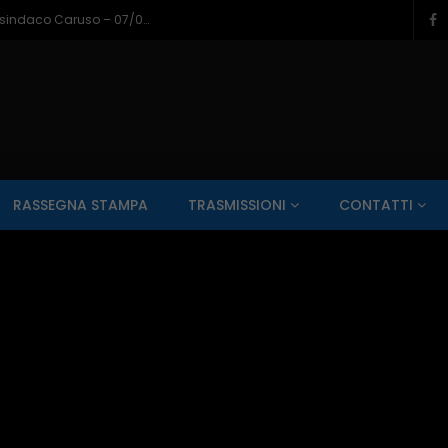
Napoli a Castel di Sangro, il bilancio del sindaco Caruso – 07/08/2026
SALUTE AI RAGGI X
CONTO ALLA ROVESCIA
ZONA SPORT
RASSEGNA STAMPA
TRASMISSIONI
CONTATTI
Guarda Dopo
01:00:11
zzo – 22/06/2026
Inside Abruzzo – 15/06/2026
SALUTE AI RAGGI X
CONTO ALLA ROVESCIA
ZONA SPORT