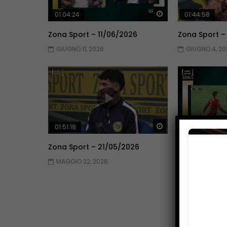
Guarda Dopo
01:04:24
01:44:58
Zona Sport – 11/06/2026
Zona Sport –
GIUGNO 11, 2026
GIUGNO 4, 20
Guarda Dopo
01:51:18
01:51:09
Zona Sport – 21/05/2026
Zona Sport –
MAGGIO 22, 2026
MAGGIO 14, 2