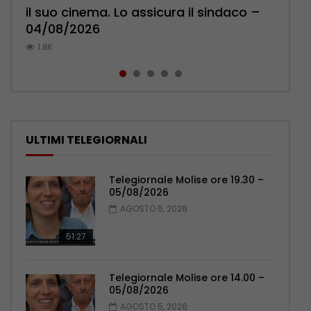
il suo cinema. Lo assicura il sindaco –
Pensionati: più relazioni e servizi di
Polizia: impegno nel rafforzare organici
Mercato in fermento, abbonamenti
palpeggiate al vecchio Romagnoli –
04/08/2026
prossimità – 04/08/2026
– 05/08/2026
verso quota 2mila – 03/08/2026
05/08/2026
1.8K
1K
0.9K
769
718
ULTIMI TELEGIORNALI
Telegiornale Molise ore 19.30 –
05/08/2026
AGOSTO 5, 2026
51:27
Telegiornale Molise ore 14.00 –
05/08/2026
AGOSTO 5, 2026