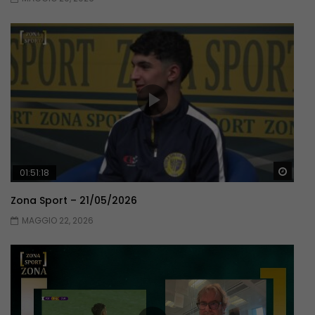
Guar
01:51:18
Zona Sport – 21/05/2026
MAGGIO 22, 2026