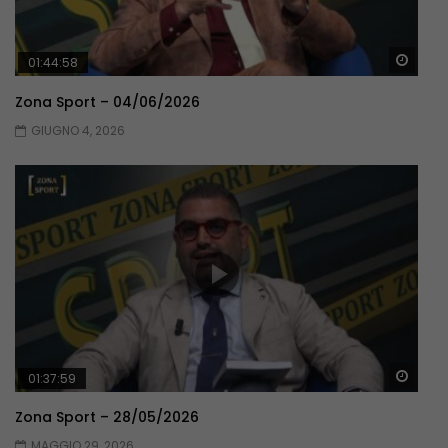
Guar
01:44:58
Zona Sport – 04/06/2026
GIUGNO 4, 2026
Guar
01:37:59
Zona Sport – 28/05/2026
MAGGIO 29, 2026