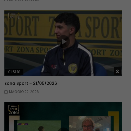
Guar
01:51:18
Zona Sport – 21/05/2026
MAGGIO 22, 2026