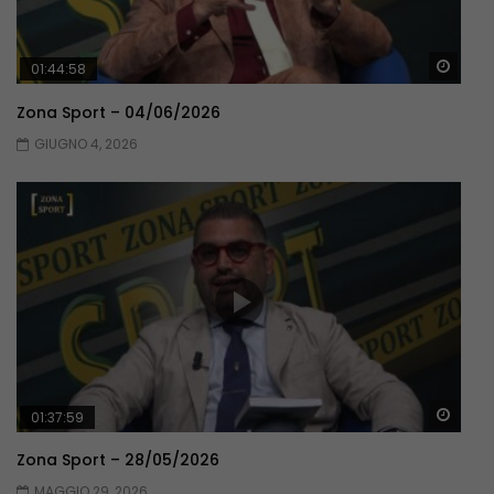
Guar
01:44:58
Zona Sport – 04/06/2026
GIUGNO 4, 2026
Guar
01:37:59
Zona Sport – 28/05/2026
MAGGIO 29, 2026