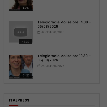
42:17
Telegiornale Molise ore 14.00 –
06/08/2026
AGOSTO 6, 2026
43:39
Telegiornale Molise ore 19.30 –
05/08/2026
AGOSTO 5, 2026
51:27
Polizia potenzia controlli in mare, a Catania due
nuovi acquascooter
CATANIA (ITALPRESS) – Il Dipartimento
ITALPRESS
della Pubblica Sicurezza- Servizio