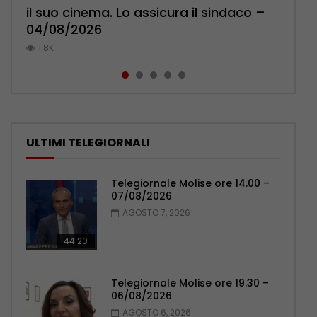
il suo cinema. Lo assicura il sindaco –
l’ambulatorio per curare l’osteoporosi
Pensionati: più relazioni e servizi di
Polizia: impegno nel rafforzare organici
pronuncia sul ricongiungimento –
04/08/2026
– 06/08/2026
prossimità – 04/08/2026
– 05/08/2026
06/08/2026
1.8K
1.1K
1.1K
1K
0.9K
ULTIMI TELEGIORNALI
Telegiornale Molise ore 14.00 –
07/08/2026
AGOSTO 7, 2026
44:20
Telegiornale Molise ore 19.30 –
06/08/2026
AGOSTO 6, 2026