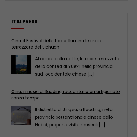
ITALPRESS
Cina: i musei di Baoding raccontano un artigianato
senza tempo
Il distretto di Jingxiu, a Baoding, nella
provincia settentrionale cinese dello
Hebei, propone visite museali
[...]
Cina: lo sport entra nella vita quotidiana con il
“fitness in 15 minuti”
In occasione della 18esima Giornata
nazionale del fitness in Cina, scoprite
come il “circuito del
[...]