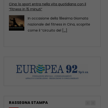
Cina: il Festival delle torce illumina le risaie
terrazzate del Sichuan
Al calare della notte, le risaie terrazzate
della contea di Yuexi, nella provincia
sud-occidentale cinese
[...]
RASSEGNA STAMPA