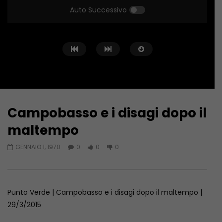
Auto Successivo
Campobasso e i disagi dopo il
Guarda Dopo
maltempo
PUNTO VERDE – AMENDOLARA 2
PUNTO VERDE – AMEN
GENNAIO 1, 1970
0
0
0
PARTE
PARTE
APRILE 14, 2023
APRILE 14, 2023
Punto Verde | Campobasso e i disagi dopo il maltempo |
29/3/2015