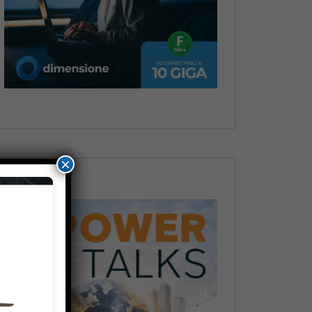
Dopo
×
Dopo