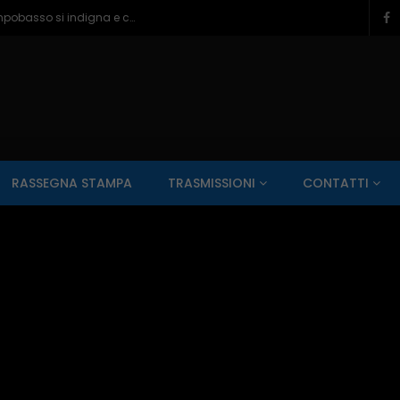
Ragazzine violentate al Romagnoli, Campobasso si indigna e chiede più controlli – 06/08/2026
SALUTE AI RAGGI X
CONTO ALLA ROVESCIA
ZONA SPORT
RASSEGNA STAMPA
TRASMISSIONI
CONTATTI
Guarda Dopo
01:00:11
zzo – 22/06/2026
Inside Abruzzo – 15/06/2026
SALUTE AI RAGGI X
CONTO ALLA ROVESCIA
ZONA SPORT