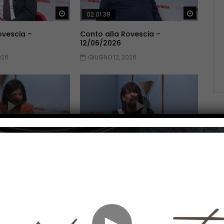
Guarda Dopo
Guarda 
02:01:38
ovescia –
Conto alla Rovescia –
12/06/2026
026
GIUGNO 12, 2026
Guarda Dopo
Guarda 
02:10:51
ovescia –
Conto alla Rovescia –
22/05/2026
2026
MAGGIO 22, 2026
►