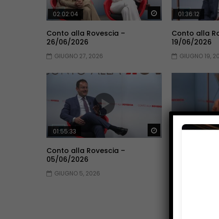
Guarda Dopo
02:02:04
01:36:12
Conto alla Rovescia –
Conto alla R
26/06/2026
19/06/2026
GIUGNO 27, 2026
GIUGNO 19, 2
Guarda Dopo
01:55:33
01:53:33
Conto alla Rovescia –
Conto alla R
05/06/2026
29/05/2026
GIUGNO 5, 2026
MAGGIO 30, 