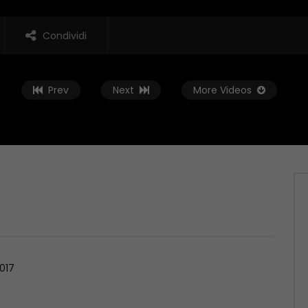
Condividi
Prev
Next
More Videos
Guarda Dopo
02:01:38
 Rovescia – 19/06/2026
Conto alla Rovescia – 12/06/2026
, 2026
GIUGNO 12, 2026
017